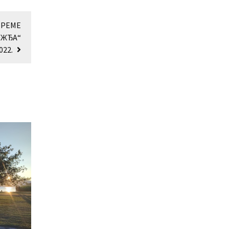
ВРЕМЕ
ОЖЂА“
22.