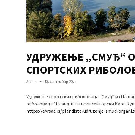
MOST
USED
CATEGORIES
Вести
УДРУЖЕЊЕ „СМУЂ“ О
(901)
СПОРТСКИХ РИБОЛО
Вршац
(872)
Admin
13. септембар 2022.
ГРАДОВИ
(810)
Удружење спортских риболоваца “Смуђ” из Планди
Пландиште
риболоваца “Пландиштански секторски Карп Куп”
(139)
https://evrsac.rs/plandiste-udruzenje-smud-organiz
Uncategorized