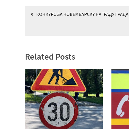
(493)
Кретање
КОНКУРС ЗА НОВЕМБАРСКУ НАГРАДУ ГРАДА
Панчево
чланка
(479)
Чланци
(306)
Related Posts
Ковачица
(143)
Blogs
(143)
Бела
Црква
(140)