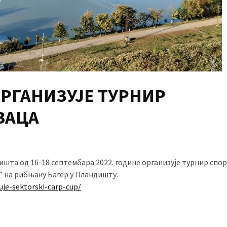
РГАНИЗУЈЕ ТУРНИР
ВАЦА
шта од 16-18 септембара 2022. године организује турнир спо
 на рибњаку Багер у Пландишту.
uje-sektorski-carp-cup/