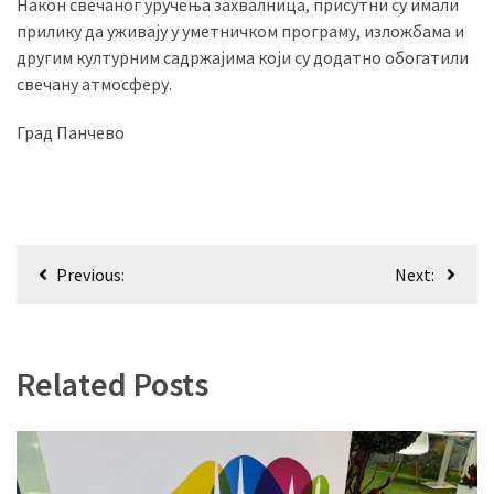
Након свечаног уручења захвалница, присутни су имали
прилику да уживају у уметничком програму, изложбама и
другим културним садржајима који су додатно обогатили
свечану атмосферу.
Град Панчево
Кретање
Previous:
Next:
чланка
Related Posts