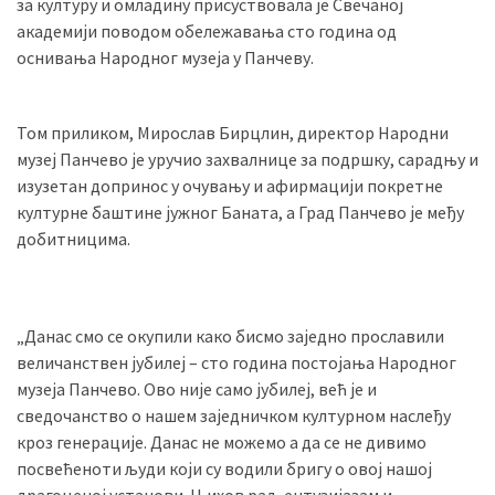
за културу и омладину присуствовала је Свечаној
академији поводом обележавања сто година од
оснивања Народног музеја у Панчеву.
MOST
USED
CATEGORIES
Том приликом, Мирослав Бирцлин, директор Народни
музеј Панчево је уручио захвалнице за подршку, сарадњу и
Вести
изузетан допринос у очувању и афирмацији покретне
(901)
културне баштине јужног Баната, а Град Панчево је међу
добитницима.
Вршац
(872)
ГРАДОВИ
„Данас смо се окупили како бисмо заједно прославили
(810)
величанствен јубилеј – сто година постојања Народног
Пландиште
музеја Панчево. Ово није само јубилеј, већ је и
(139)
сведочанство о нашем заједничком културном наслеђу
кроз генерације. Данас не можемо а да се не дивимо
посвећеноти људи који су водили бригу о овој нашој
Uncategorized