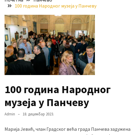
100 година Народног музеја у Панчеву
Хидросистема
Дунав–
Тиса–
Дунав
Пријава
за
ваучере
Расписан
конкурс
за
100 година Народног
стицање
права
музеја у Панчеву
коришћења
знака
Admin
18. децембар 2023.
„Најбоље
из
Марија Јевић, члан Градског већа града Панчева задужена
Војводине“