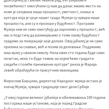
драгоценој установи. Њихов рад, ентузијазам и
(493)
посвећеност омогућили су нам да данас имамо место на
коме је сачувана наша прошлост, уметност, знање и
Панчево
култура која је срце нашег града. Музеји су чувари наше
(479)
прошлости, али су и прозори у будућност. Програми
Музеја нам не само омогућују да заронимо у прошлост, већ
Чланци
нас и подстичу да размишљамо о томе какву будућност
(306)
градимо за генерације које долазе. Овај јубилеј је не само
прилика за славље, већ и позив за деловање. Подржимо
Ковачица
наш музеј у сваком смислу. Нека ових сто година буде само
(143)
почетак, нека то буде темељ на којем ћемо градити
следеће столеће панчевачке културе“ рекла је Марија
Blogs
Јевић обраћајући се присутним званицама.
(143)
Мирослав Бирцлин, директор Народног музеја истако је
Бела
значај Музеја, чувара традиције овог дела Србије.
Црква
(140)
„У овој години великог јубилеја и обележавања 100 година
постојања наше установе, која је поред Градске