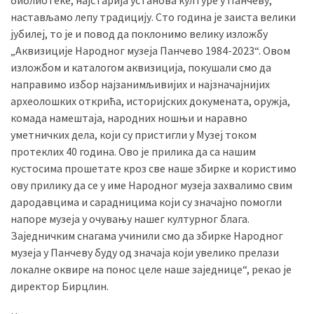
библиотеке, најстарија установа културе у Панчеву,
настављамо лепу традицију. Сто година је заиста велики
јубилеј, то је и повод да поклонимо велику изложбу
„Аквизиције Народног музеја Панчево 1984-2023“. Овом
изложбом и каталогом аквизиција, покушали смо да
направимо избор најзанимљивијих и најзначајнијих
археолошких открића, историјских докумената, оружја,
комада намештаја, народних ношњи и наравно
уметничких дела, који су пристигли у Музеј током
протеклих 40 година. Ово је прилика да са нашим
кустосима прошетате кроз све наше збирке и користимо
ову прилику да се у име Народног музеја захвалимо свим
дародавцима и сарадницима који су значајно помогли
напоре музеја у очувању нашег културног блага.
Заједничким снагама учинили смо да збирке Народног
музеја у Панчеву буду од значаја који увелико прелази
локалне оквире на понос целе наше заједнице“, рекао је
директор Бирцлин.