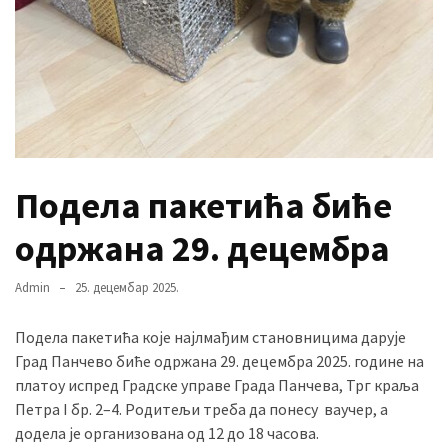
MOST
USED
CATEGORIES
Вести
(901)
Подела пакетића биће
Вршац
одржана 29. децембра
(872)
Admin
25. децембар 2025.
ГРАДОВИ
(810)
Подела пакетића које најлмађим становницима дарује
Пландиште
Град Панчево биће одржана 29. децембра 2025. године на
(139)
платоу испред Градске управе Града Панчева, Трг краља
Петра I бр. 2–4. Родитељи треба да понесу ваучер, а
додела је организована од 12 до 18 часова.
Uncategorized