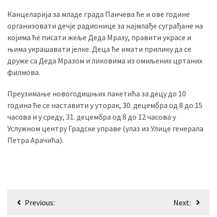
(493)
Канцеларија за младе града Панчева ће и ове године
организовати дечје радионице за најмлађе суграђане на
Панчево
којима ће писати жеље Деда Мразу, правити украсе и
(479)
њима украшавати јелке. Деца ће имати прилику да се
друже са Деда Мразом и ликовима из омиљених цртаних
Чланци
филмова.
(306)
Преузимање новогодишњих пакетића за децу до 10
Ковачица
година ће се наставити у уторак, 30. децембра од 8 до 15
(143)
часова и у среду, 31. децембра од 8 до 12 часова у
Услужном центру Градске управе (улаз из Улице генерала
Blogs
Петра Арачића).
(143)
Бела
Црква
(140)
Кретање
Previous:
Next:
чланка