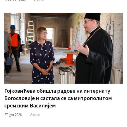
Гојковићева обишла радове на интернату
Богословије и састала се са митрополитом
сремским Василијем
27. јул 2026.
Admin