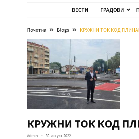
Хидросистема
ВЕСТИ
ГРАДОВИ
Дунав–
Тиса–
Дунав
Почетна
Blogs
КРУЖНИ ТОК КОД ПЛИНА
Пријава
за
ваучере
Расписан
конкурс
за
стицање
права
коришћења
знака
КРУЖНИ ТОК КОД ПЛ
„Најбоље
из
Admin
30. август 2022.
Војводине“