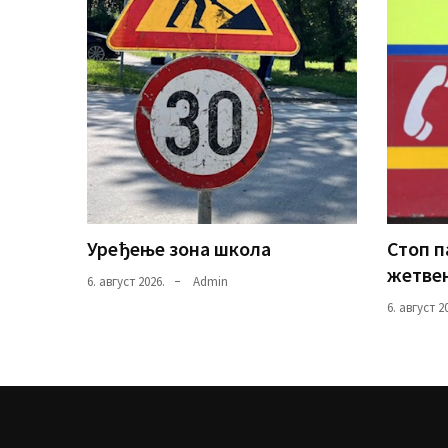
Уређење зона школа
Стоп 
жетвен
6. август 2026.
Admin
6. август 2