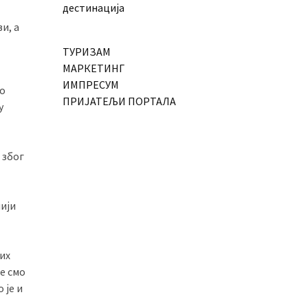
дестинација
и, а
ТУРИЗАМ
МАРКЕТИНГ
ИМПРЕСУМ
но
ПРИЈАТЕЉИ ПОРТАЛА
у
 због
нији
их
е смо
 је и