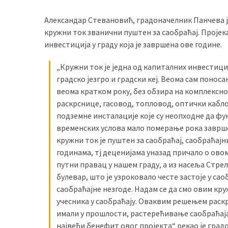
Александар Стевановић, градоначелник Панчева је
кружни ток званични пуштен за саобраћај. Пројека
MOST
инвестиција у граду која је завршена ове године.
USED
CATEGORIES
„Кружни ток је једна од капиталних инвестициј
градско језгро и градски кеј. Веома сам понос
Вести
веома кратком року, без обзира на комплексно
(901)
раскрснице, гасовод, топловод, оптички кабло
Вршац
подземне инсталације које су неопходне да фу
(872)
временских услова мало померање рока завршет
кружни ток је пуштен за саобраћај, саобраћајни
ГРАДОВИ
годинама, тј деценијама уназад причало о ово
(810)
путни правац у нашем граду, а из насеља Стре
Пландиште
булевар, што је узроковало честе застоје у са
(139)
саобраћајне незгоде. Надам се да смо овим кр
учесника у саобраћају. Оваквим решењем раск
имали у прошлости, растерећивање саобраћаја 
Uncategorized
највећи бенефит овог пројекта“ рекао је гра