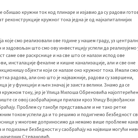
 обишао кружни ток код плинаре и изјавио да су радови готов
т реконструкције кружног тока једна је од најкапиталнијих
а које смо реализовали ове године у нашем граду, уз централ
ан и задовољан што смо ову инвестицију успели да реализујемо 
ст саме ове раскрснице и на све што се налази испод ове
ви, инсталације фекалне и кишне канализације, али и све оне
нкционишу објекти који се налазе око кружног тока. Имали смо
ка радова, али оно што је најважније, радови су завршени,
ца је у функцији и њен значај је заиста велики. Знамо да се
м кружном току, јер је Улица Милоша Обреновића најоптереће
лиште се овој саобраћајници прилази кроз Улицу Војвођански
обраћају. Проблем су такође представљале и не тако ретке
ужним током успели да и то решимо и подигнемо безбедност св
рснице у многоме доприносимо да немамо више проблеме какв
и подизање безбедности у саобраћају на највиши могући ниво
доначелник Стевановић.