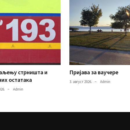
паљењу стрништа и
Пријава за ваучере
их остатака
3. август 2026.
Admin
026.
Admin