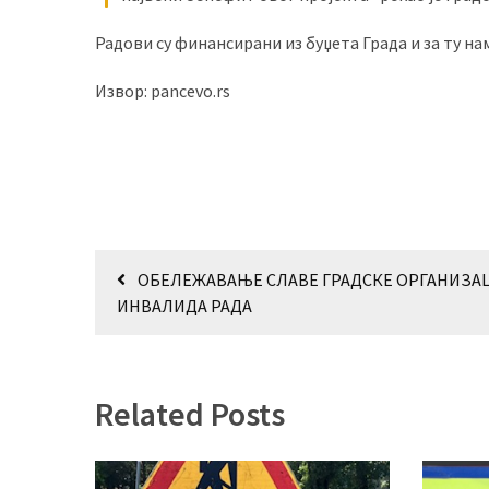
(493)
Радови су финансирани из буџета Града и за ту на
Панчево
Извор: pancevo.rs
(479)
Чланци
(306)
Ковачица
(143)
Кретање
ОБЕЛЕЖАВАЊЕ СЛАВЕ ГРАДСКЕ ОРГАНИЗА
Blogs
чланка
ИНВАЛИДА РАДА
(143)
Бела
Црква
Related Posts
(140)