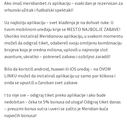
Ako imaš meridianbet.rs aplikaciju – svaki dan je rezervisan za
vrhunski užitak i fudbalski spektakl!
MOST
Uz najbolju aplikaciju – svet klađenja je na dohvat ruke. U
USED
tvom mobilnom uređaju krije se MESTO NAJBOLJE ZABAVE!
CATEGORIES
Ukoliko instaliraš Meridianovu aplikaciju, u svakom momentu
možeš da odigraš tiket, odabereš svoju omiljenu kombinaciju
Вести
brojeva koja je vredna miliona, uploviš u najnovije slot
(901)
avanture, ukratko – pokreneš zabavu i ozbiljno zaradiš!
Вршац
Bilo da koristiš android, huawei ili iOS uređaj – na OVOM
(872)
LINKU možeš da instaliraš aplikaciju uz samo par klikova i
onda se upustiš u čaroban svet zabave.
ГРАДОВИ
(810)
I to nije sve – odigraj tiket preko aplikacije i ako bude
Пландиште
nedobitan – čeka te 5% bonusa od uloga! Odigraj tiket danas
(139)
– preuzmi bonus sutra i uveri se zašto je Meridian kuća
najvećih bonusa!
Uncategorized