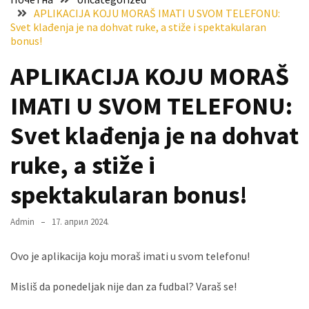
APLIKACIJA KOJU MORAŠ IMATI U SVOM TELEFONU:
Хидросистема
Svet klađenja je na dohvat ruke, a stiže i spektakularan
Дунав–
bonus!
Тиса–
Дунав
APLIKACIJA KOJU MORAŠ
Пријава
IMATI U SVOM TELEFONU:
за
Svet klađenja je na dohvat
ваучере
ruke, a stiže i
Расписан
конкурс
spektakularan bonus!
за
стицање
Admin
17. април 2024.
права
коришћења
Ovo je aplikacija koju moraš imati u svom telefonu!
знака
„Најбоље
Misliš da ponedeljak nije dan za fudbal? Varaš se!
из
Војводине“