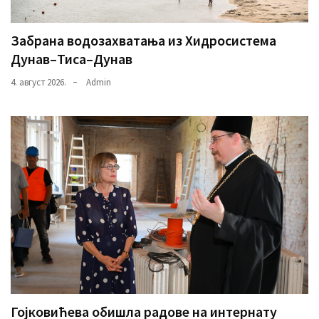
Забрана водозахватања из Хидросистема
Дунав–Тиса–Дунав
4. август 2026.
Admin
Гојковићева обишла радове на интернату