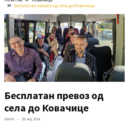
Бесплатан превоз од села до Ковачице
Хидросистема
Дунав–
Тиса–
Дунав
Пријава
за
ваучере
Расписан
конкурс
за
стицање
Бесплатан превоз од
права
коришћења
села до Ковачице
знака
„Најбоље
Admin
28. мај 2024.
из
Војводине“