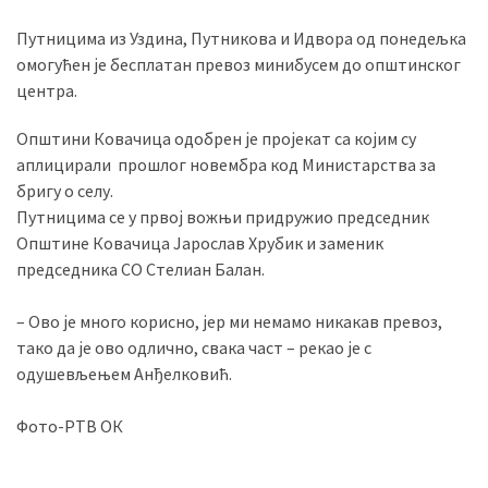
Путницима из Уздина, Путникова и Идвора од понедељка
омогућен је бесплатан превоз минибусем до општинског
MOST
центра.
USED
CATEGORIES
Општини Ковачица одобрен је пројекат са којим су
аплицирали прошлог новембра код Министарства за
Вести
бригу о селу.
(901)
Путницима се у првој вожњи придружио председник
Општине Ковачица Јарослав Хрубик и заменик
Вршац
председника СО Стелиан Балан.
(872)
ГРАДОВИ
– Ово је много корисно, јер ми немамо никакав превоз,
(810)
тако да је ово одлично, свака част – рекао је с
Пландиште
одушевљењем Анђелковић.
(139)
Фото-РТВ ОК
Uncategorized