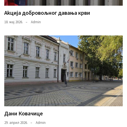
Аkција добровољног давања крви
18. мај 2026.
Admin
Дани Ковачице
29. април 2026.
Admin