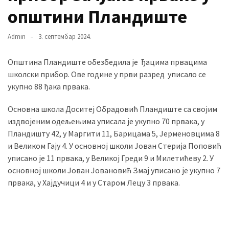
општини Пландиште
MOST
Admin
3. септембар 2024.
USED
CATEGORIES
Општина Пландиште обезбедила је ђацима првацима
школски прибор. Ове године у први разред уписало се
Вести
укупно 88 ђака првака.
(901)
Основна школа Доситеј Обрадовић Пландиште са својим
Вршац
издвојеним одељењима уписала је укупно 70 првака, у
(872)
Пландишту 42, у Маргити 11, Барицама 5, Јерменовцима 8
и Великом Гају 4. У основној школи Јован Стерија Поповић
ГРАДОВИ
уписано је 11 првака, у Великој Греди 9 и Милетићеву 2. У
(810)
основној школи Јован Јовановић Змај уписано је укупно 7
Пландиште
првака, у Хајдучици 4 и у Старом Лецу 3 првака.
(139)
Uncategorized