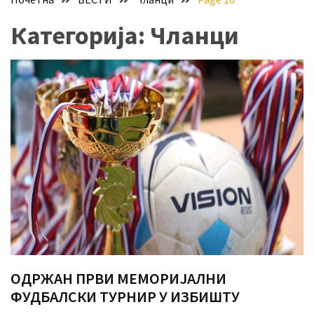
Хидросистема
Категорија:
Чланци
Дунав–
Тиса–
Дунав
Пријава
за
ваучере
Расписан
конкурс
за
стицање
права
коришћења
знака
ОДРЖАН ПРВИ МЕМОРИЈАЛНИ
„Најбоље
ФУДБАЛСКИ ТУРНИР У ИЗБИШТУ
из
Војводине“