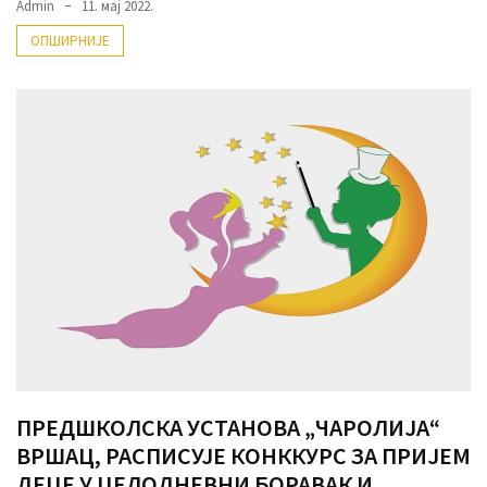
Admin
11. мај 2022.
ОПШИРНИЈЕ
MOST
USED
CATEGORIES
Вести
(901)
Вршац
(872)
ГРАДОВИ
(810)
Пландиште
(139)
ПРЕДШКОЛСКА УСТАНОВА „ЧАРОЛИЈА“
ВРШАЦ, РАСПИСУЈЕ КОНККУРС ЗА ПРИЈЕМ
ДЕЦЕ У ЦЕЛОДНЕВНИ БОРАВАК И
Uncategorized