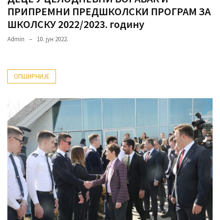
(493)
ПРИПРЕМНИ ПРЕДШКОЛСКИ ПРОГРАМ ЗА
ШКОЛСКУ 2022/2023. годину
Панчево
Admin
10. јун 2022.
(479)
Чланци
(306)
ОПШИРНИЈЕ
Ковачица
(143)
Blogs
(143)
Бела
Црква
(140)