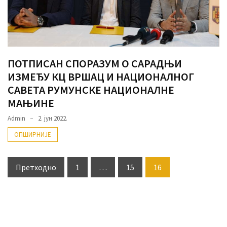
ПОТПИСАН СПОРАЗУМ О САРАДЊИ
ИЗМЕЂУ КЦ ВРШАЦ И НАЦИОНАЛНОГ
САВЕТА РУМУНСКЕ НАЦИОНАЛНЕ
МАЊИНЕ
Admin
2. јун 2022.
ОПШИРНИЈЕ
Пагинација
Претходно
1
…
15
16
чланака