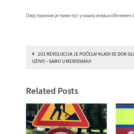
Овај празник је први пут у нашој земљи обележен 
Кретање
2U1 REVOLUCIJA JE POČELA! KLADI SE DOK G
чланка
UŽIVO – SAMO U MERIDIANU!
Related Posts