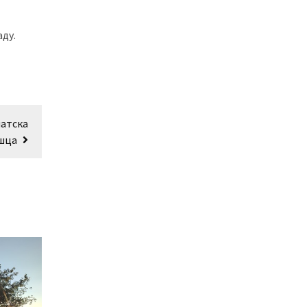
аду.
матска
ршца