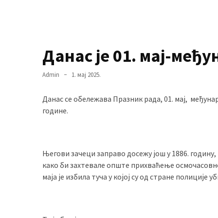
MOST
USED
Данас је 01. мај-међ
CATEGORIES
Admin
1. мај 2025.
Вести
(901)
Данас се обележава Празник рада, 01. мај, међуна
Вршац
године.
(872)
ГРАДОВИ
Његови зачеци заправо досежу још у 1886. годину
(810)
како би захтевале опште прихваћење осмочасовног 
Пландиште
маја је избила туча у којој су од стране полиције 
(139)
Uncategorized