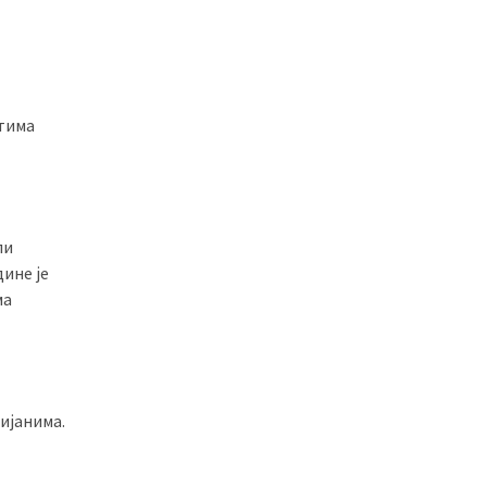
стима
ли
дине је
ма
ијанима.