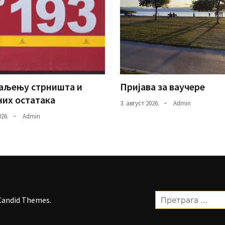
паљењу стрништа и
Пријава за ваучере
их остатака
3. август 2026.
Admin
026.
Admin
Претрага
Candid Themes
.
за: