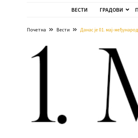
Хидросистема
ВЕСТИ
ГРАДОВИ
Дунав–
Тиса–
Дунав
Почетна
Вести
Данас је 01. мај-међунаро
Пријава
за
ваучере
Расписан
конкурс
за
стицање
права
коришћења
знака
„Најбоље
из
Војводине“