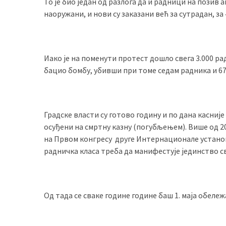
То је био један од разлога да и радници на позив
(493)
наоружани, и нови су заказани већ за сутрадан, за 
Панчево
(479)
Иако је на поменути протест дошло свега 3.000 р
Чланци
бацио бомбу, убивши при томе седам радника и 6
(306)
Ковачица
(143)
Градске власти су готово годину и по дана касније
осуђени на смртну казну (погубљењем). Више од 200
Blogs
на Првом конгресу друге Интернационале установљ
(143)
радничка класа треба да манифестује јединство с
Бела
Црква
Од тада се сваке године године баш 1. маја обел
(140)