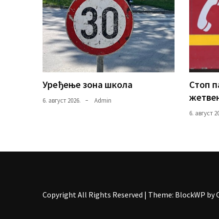
Уређење зона школа
Стоп 
жетвен
6. август 2026.
Admin
6. август 2
Copyright All Rights Reserved
|
Theme: BlockWP by