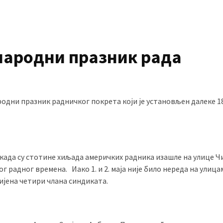
ународни празник рада
родни празник радничког покрета који је установљен далеке 1
, када су стотине хиљада америчких радника изашле на улице Ч
радног времена. Иако 1. и 2. маја није било нереда на улицам
убијена четири члана синдиката.