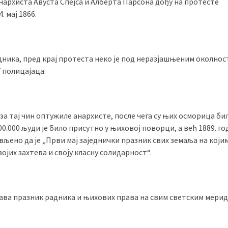
 анархиста Авуста Спејса и Алберта Парсона дођу на протесте
4. мај 1866.
адника, пред крај протеста неко је под неразјашњеним околно
7 полицајаца.
 за тај чин оптужиле анархисте, после чега су њих осморица би
.000 људи је било присутно у њиховој поворци, а већ 1889. го
ено да је „Први мај заједнички празник свих земаља на који
војих захтева и своју класну солидарност“.
ежава празник радника и њихових права на свим светским мерид