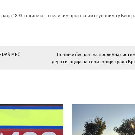
1. маја 1893. године и то великим протесним скуповима у Беогр
LEDAŠ MEČ
Почиње бесплатна пролећна систе
дератизација на територији града В