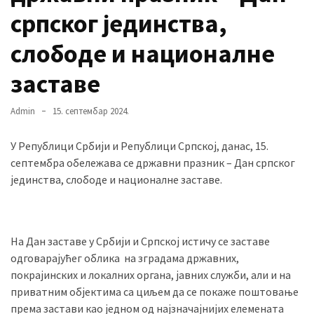
српског јединства,
слободе и националне
MOST
USED
CATEGORIES
заставе
Вести
Admin
15. септембар 2024.
(901)
У Републици Србији и Републици Српској, данас, 15.
Вршац
cептембра обележава се државни празник – Дан српског
(872)
јединства, слободе и националне заставе.
ГРАДОВИ
(810)
Пландиште
На Дан заставе у Србији и Српској истичу се заставе
(139)
одговарајућег облика на зградама државних,
покрајинских и локалних органа, јавних служби, али и на
приватним објектима са циљем да се покаже поштовање
према застави као једном од најзначајнијих елемената
Uncategorized