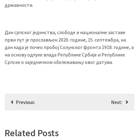
државности.
(493)
Панчево
(479)
Дан српског јединства, слободе и националне заставе
први пут је прослављен 2020. године, 15. септембра, на
Чланци
дан када је почео пробој Солунског фронта 1918. године, а
(306)
на основу одлуке влада Републике Србије и Републике
Српске о заједничком обележавању овог датума.
Ковачица
(143)
Blogs
(143)
Кретање
Previous:
Next:
Бела
чланка
Црква
(140)
Related Posts