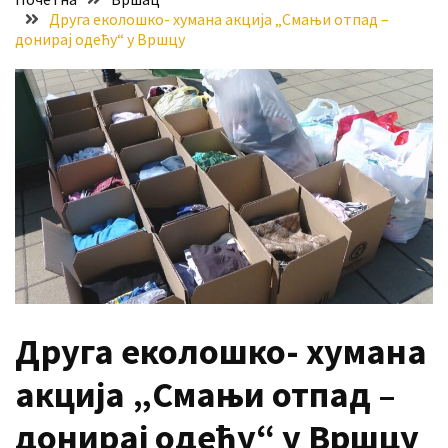
Друга еколошко- хумана акција „Смањи отпад –
Хидросистема
донирај одећу“ у Вршцу
Дунав–
Тиса–
Дунав
Пријава
за
ваучере
Расписан
конкурс
за
стицање
права
Друга еколошко- хумана
коришћења
знака
акција „Смањи отпад –
„Најбоље
из
донирај одећу“ у Вршцу
Војводине“