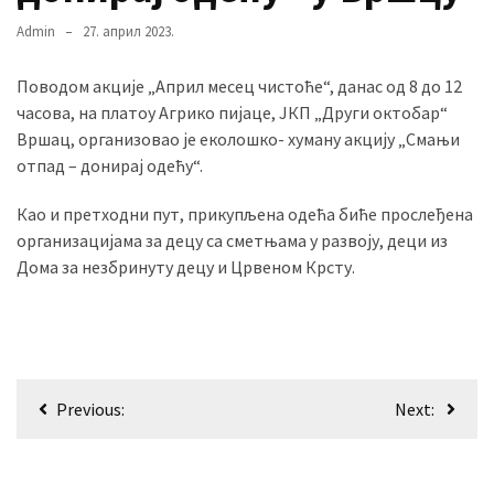
Admin
27. април 2023.
MOST
Поводом акције „Април месец чистоће“, данас од 8 до 12
USED
часова, на платоу Агрико пијаце, ЈКП „Други октобар“
CATEGORIES
Вршац, организовао је еколошко- хуману акцију „Смањи
отпад – донирај одећу“.
Вести
(901)
Као и претходни пут, прикупљена одећа биће прослеђена
организацијама за децу са сметњама у развоју, деци из
Вршац
Дома за незбринуту децу и Црвеном Крсту.
(872)
ГРАДОВИ
(810)
Пландиште
Кретање
(139)
Previous:
Next:
чланка
Uncategorized