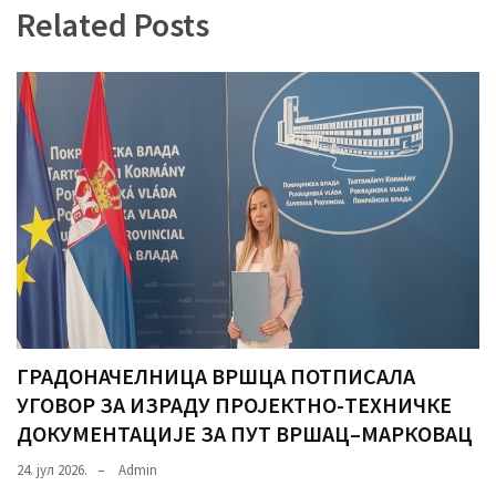
Related Posts
(493)
Панчево
(479)
Чланци
(306)
Ковачица
(143)
Blogs
(143)
ГРАДОНАЧЕЛНИЦА ВРШЦА ПОТПИСАЛА
Бела
Црква
УГОВОР ЗА ИЗРАДУ ПРОЈЕКТНО-ТЕХНИЧКЕ
(140)
ДОКУМЕНТАЦИЈЕ ЗА ПУТ ВРШАЦ–МАРКОВАЦ
24. јул 2026.
Admin