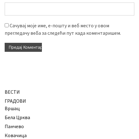
Сачувај моје име, е-пошту и веб место у овом
прегледачу веба за следећи пут када коментаришем.
ВЕСТИ
ГРАДОВИ
Вршац
Бела Црква
Панчево
Ковачица