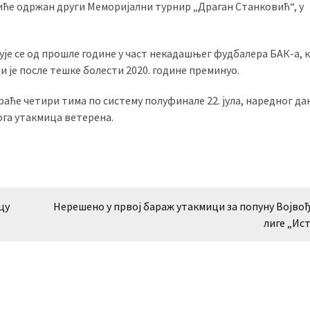
и биће одржан други Меморијални турнир „Драган Станковић“, у
је се од прошле године у част некадашњег фудбалера БАК-а, к
и је после тешке болести 2020. године преминуо.
ће четири тима по систему полуфинале 22. јула, наредног да
ога утакмица ветерена.
цу
Нерешено у првој бараж утакмици за попуну Војво
лиге „Ис