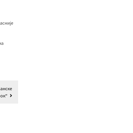
асније
на
ђанске
ток“