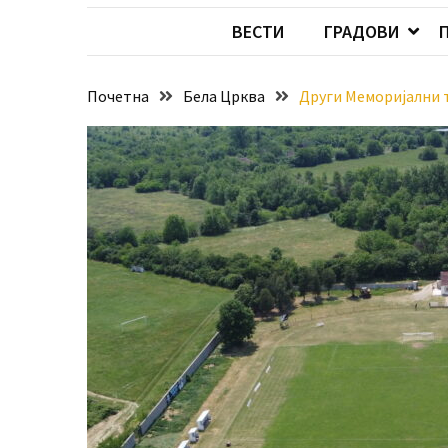
за
ВЕСТИ
ГРАДОВИ
стицање
права
коришћења
Почетна
Бела Црква
Други Меморијални ту
знака
„Најбоље
из
Војводине“
Стање
на
путевима
Нове
цене
горива
MOST