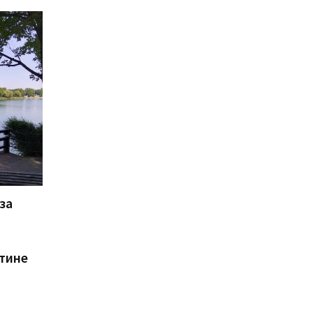
за
тине