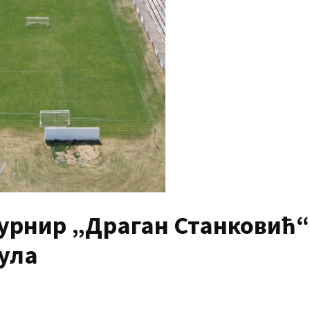
урнир „Драган Станковић“
јула