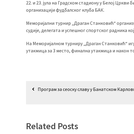
22. и 23. јула на Градском стадиону у Белој Цркв
(479)
организацији фудбалског клуба БАК.
Чланци
Меморијални турнир „Драган Станковић“ организу
(306)
судије, делегата и успешног спортског радника кој
Ковачица
На Меморијалном турниру „Драган Станковић“ игра
(143)
утакмица за 3 место, финална утакмица и након т
Blogs
(143)
Бела
Кретање
Црква
Програм за сеоску славу у Банатском Карлов
чланка
(140)
Related Posts