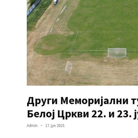
USED
CATEGORIES
Вести
(899)
Вршац
(872)
ГРАДОВИ
(810)
Пландиште
(139)
Други Меморијални т
Белој Цркви 22. и 23. 
Uncategorized
(493)
Admin
17. јун 2023.
Панчево