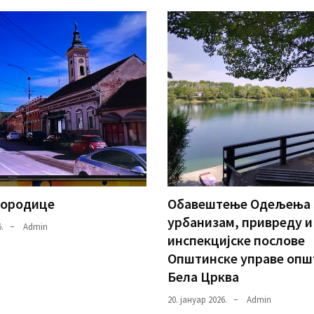
породице
Oбавештење Одељења 
урбанизам, привреду и
.
Admin
инспекцијске послове
Општинскe управе опш
Бела Црква
20. јануар 2026.
Admin