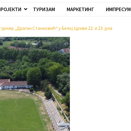
ПРОЈЕКТИ
ТУРИЗАМ
МАРКЕТИНГ
ИМПРЕСУМ
рнир „Драган Станковић“ у Белој Цркви 22. и 23. јула