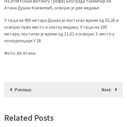
На атлетском митингу Трофеј Београда такмичар АК
Атина Душан Кнежевић, освојио је две медаље.
MOST
У трци на 400 метара Душан је постигао време од 55,26 и
USED
освојио прво место и златну медаљу. У трци на 100
CATEGORIES
метара, постигао је време од 11,61 и освојио 3. место у
конкуренцији У 18.
Вести
(901)
Фото: АК Атина
Вршац
(872)
ГРАДОВИ
Кретање
Previous:
Next:
(810)
чланка
Пландиште
(139)
Related Posts
Uncategorized