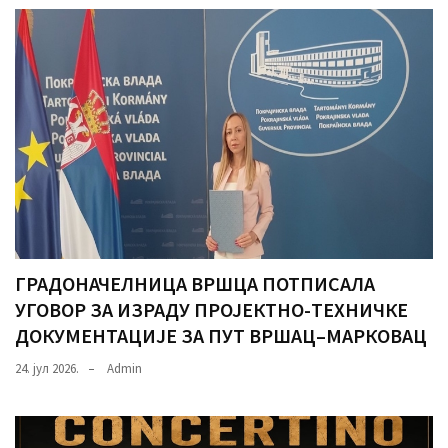
(493)
Панчево
(479)
Чланци
(306)
Ковачица
(143)
Blogs
ГРАДОНАЧЕЛНИЦА ВРШЦА ПОТПИСАЛА
(143)
УГОВОР ЗА ИЗРАДУ ПРОЈЕКТНО-ТЕХНИЧКЕ
ДОКУМЕНТАЦИЈЕ ЗА ПУТ ВРШАЦ–МАРКОВАЦ
Бела
Црква
24. јул 2026.
Admin
(140)