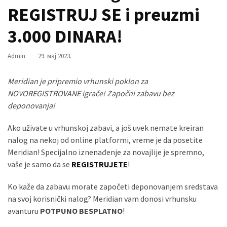
REGISTRUJ SE i preuzmi
3.000 DINARA!
MOST
USED
CATEGORIES
Admin
29. мај 2023.
Вести
Meridian je pripremio vrhunski poklon za
(901)
NOVOREGISTROVANE igrače! Započni zabavu bez
deponovanja!
Вршац
(872)
Ako uživate u vrhunskoj zabavi, a još uvek nemate kreiran
nalog na nekoj od online platformi, vreme je da posetite
ГРАДОВИ
Meridian! Specijalno iznenađenje za novajlije je spremno,
(810)
vaše je samo da se
REGISTRUJETE
!
Пландиште
(139)
Ko kaže da zabavu morate započeti deponovanjem sredstava
na svoj korisnički nalog? Meridian vam donosi vrhunsku
avanturu
POTPUNO BESPLATNO
!
Uncategorized