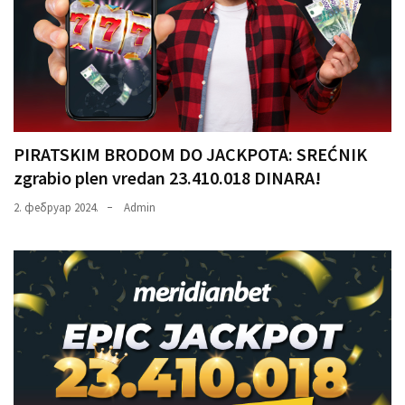
PIRATSKIM BRODOM DO JACKPOTA: SREĆNIK
zgrabio plen vredan 23.410.018 DINARA!
2. фебруар 2024.
Admin