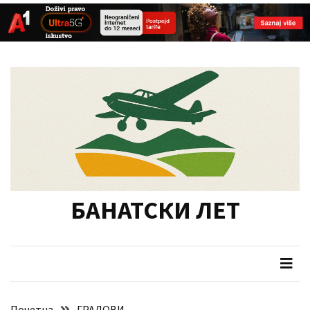
СКОРАШЊИ
Skip
Skip
ЧЛАНЦИ
to
to
content
content
Уређење
зона
школа
Стоп
паљењу
стрништа
БАНАТСКИ ЛЕТ
и
жетвених
остатака
Забрана
водозахватања
из
Почетна
ГРАДОВИ