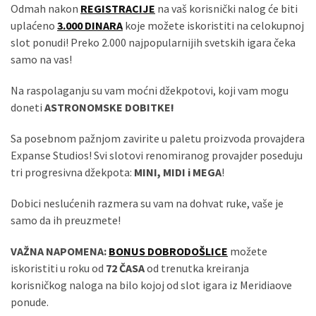
Odmah nakon
REGISTRACIJE
na vaš korisnički nalog će biti
(493)
uplaćeno
3.000 DINARA
koje možete iskoristiti na celokupnoj
slot ponudi! Preko 2.000 najpopularnijih svetskih igara čeka
Панчево
samo na vas!
(479)
Na raspolaganju su vam moćni džekpotovi, koji vam mogu
Чланци
doneti
ASTRONOMSKE DOBITKE!
(306)
Sa posebnom pažnjom zavirite u paletu proizvoda provajdera
Ковачица
Expanse Studios! Svi slotovi renomiranog provajder poseduju
(143)
tri progresivna džekpota:
MINI, MIDI i MEGA
!
Blogs
Dobici neslućenih razmera su vam na dohvat ruke, vaše je
(143)
samo da ih preuzmete!
Бела
VAŽNA NAPOMENA:
BONUS DOBRODOŠLICE
možete
Црква
iskoristiti u roku od
72 ČASA
od trenutka kreiranja
(140)
korisničkog naloga na bilo kojoj od slot igara iz Meridiaove
ponude.