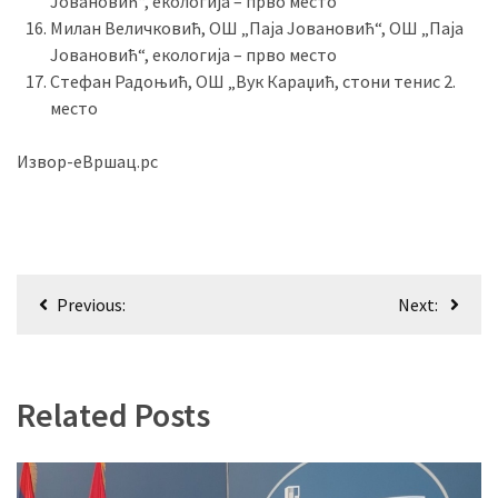
Јовановић“, екологија – прво место
Милан Величковић, ОШ „Паја Јовановић“, ОШ „Паја
Јовановић“, екологија – прво место
Стефан Радоњић, ОШ „Вук Караџић, стони тенис 2.
место
Извор-еВршац.рс
Кретање
Previous:
Next:
чланка
Related Posts