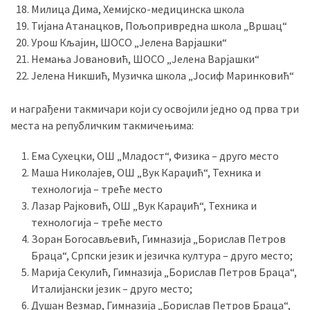
Милица Дима, Хемијско-медицинска школа
Тијана Атанацков, Пољопривредна школа „Вршац“
Урош Кљајин, ШОСО „Јелена Варјашки“
Немања Јовановић, ШОСО „Јелена Варјашки“
Јелена Никшић, Музичка школа „Јосиф Маринковић“
и награђени такмичари који су освојили једно од прва три
места на републичким такмичењима:
Ема Сухецки, ОШ „Младост“, Физика – друго место
Маша Николајев, ОШ „Вук Караџић“, Техника и
технологија – треће место
Лазар Рајковић, ОШ „Вук Караџић“, Техника и
технологија – треће место
Зоран Богосављевић, Гимназија „Борислав Петров
Браца“, Српски језик и језичка култура – друго место;
Марија Секулић, Гимназија „Борислав Петров Браца“,
Италијански језик – друго место;
Душан Везмар, Гимназија „Борислав Петров Браца“,