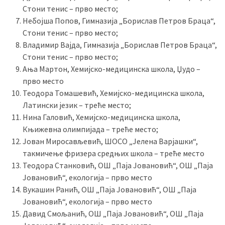
Стони тенис – прво место;
Небојша Попов, Гимназија „Борислав Петров Браца“,
Стони тенис – прво место;
Владимир Вајда, Гимназија „Борислав Петров Браца“,
Стони тенис – прво место;
Ања Мартон, Хемијско-медицинска школа, Џудо –
прво место
Теодора Томашевић, Хемијско-медицинска школа,
Латински језик – треће место;
Нина Галовић, Хемијско-медицинска школа,
Књижевна олимпијада – треће место;
Јован Миросављевић, ШОСО „Јелена Варјашки“,
такмичење фризера средњих школа – треће место
Теодора Станковић, ОШ „Паја Јовановић“, ОШ „Паја
Јовановић“, екологија – прво место
Вукашин Ранић, ОШ „Паја Јовановић“, ОШ „Паја
Јовановић“, екологија – прво место
Давид Смољанић, ОШ „Паја Јовановић“, ОШ „Паја