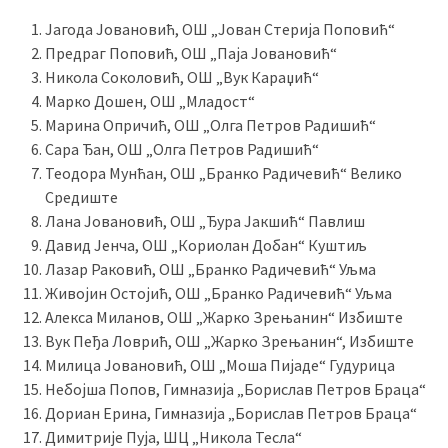
Јагода Јовановић, ОШ „Јован Стерија Поповић“
Предраг Поповић, ОШ „Паја Јовановић“
Никола Соколовић, ОШ „Вук Караџић“
Марко Дошен, ОШ „Младост“
Марина Опричић, ОШ „Олга Петров Радишић“
Сара Ђан, ОШ „Олга Петров Радишић“
Теодора Мунћан, ОШ „Бранко Радичевић“ Велико
Средиште
Лана Јовановић, ОШ „Ђура Јакшић“ Павлиш
Давид Јенча, ОШ „Кориолан Добан“ Куштиљ
Лазар Раковић, ОШ „Бранко Радичевић“ Уљма
Живојин Остојић, ОШ „Бранко Радичевић“ Уљма
Алекса Миланов, ОШ „Жарко Зрењанин“ Избиште
Вук Пеђа Ловрић, ОШ „Жарко Зрењанин“, Избиште
Милица Јовановић, ОШ „Моша Пијаде“ Гудурица
Небојша Попов, Гимназија „Борислав Петров Браца“
Дориан Ерина, Гимназија „Борислав Петров Браца“
Димитрије Пуја, ШЦ „Никола Тесла“