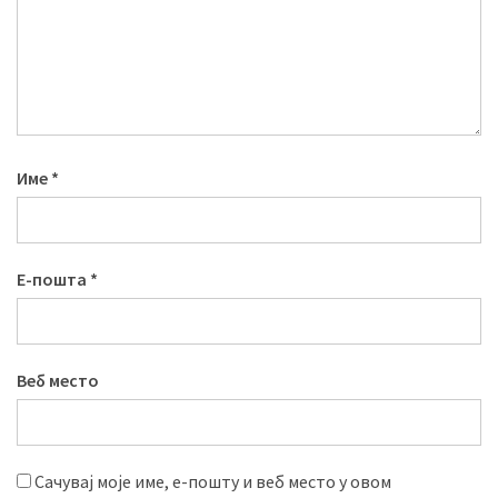
Име
*
Е-пошта
*
Веб место
Сачувај моје име, е-пошту и веб место у овом