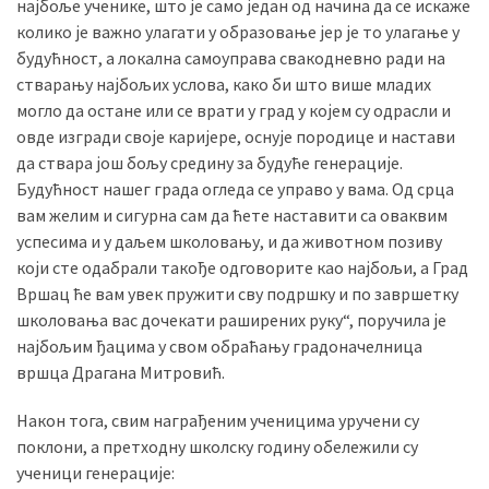
најбоље ученике, што је само један од начина да се искаже
(493)
колико је важно улагати у образовање јер је то улагање у
будућност, а локална самоуправа свакодневно ради на
Панчево
стварању најбољих услова, како би што више младих
(479)
могло да остане или се врати у град у којем су одрасли и
овде изгради своје каријере, оснује породице и настави
Чланци
да ствара још бољу средину за будуће генерације.
(306)
Будућност нашег града огледа се управо у вама. Од срца
вам желим и сигурна сам да ћете наставити са оваквим
Ковачица
успесима и у даљем школовању, и да животном позиву
(143)
који сте одабрали такође одговорите као најбољи, а Град
Вршац ће вам увек пружити сву подршку и по завршетку
Blogs
школовања вас дочекати раширених руку“, поручила је
(143)
најбољим ђацима у свом обраћању градоначелница
Бела
вршца Драгана Митровић.
Црква
Након тога, свим награђеним ученицима уручени су
(140)
поклони, а претходну школску годину обележили су
ученици генерације: