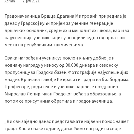
Admin
7. јул 2023.
Градоначелница Вршца Драгана Митровић приредила је
MOST
данас у Градској кући пријем за ученике генерације
USED
вршачких основних, средњих и мешовитих школа, као и за
CATEGORIES
најуспешније ученике који су освојили једно од прва три
места на републичким такмичењима.
Вести
(901)
Сваки награђени ученик уз поклон књигу добио је и
новчану награду у износу од 30.000 динара и сезонску
Вршац
пропусницу за Градски базен. Фотографије најуспешнијих
(872)
младих Вршчана такође ће красити град и на билбордима.
Професоре, родитеље и ученике најпре је поздравио
ГРАДОВИ
Мирослав Лепир, члан Градског већа за образовање, а
(810)
потом се присутнима обратила и градоначелница.
Пландиште
(139)
„Ви сви заједно данас представљате највећи понос нашег
града. Као и сваке године, данас ћемо наградити своје
Uncategorized