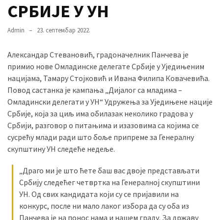
СРБИЈЕ У УН
Admin
23. септембар 2022.
MOST
USED
CATEGORIES
Александар Стевановић, градоначелник Панчева је
примио нове Омладинске делегате Србије у Уједињеним
Вести
нацијама, Тамару Стојковић и Ивана Филипа Ковачевића.
(901)
Повод састанка је кампања „Дијалог са младима –
Омладински делегати у УН“ Удружења за Уједињене нације
Вршац
Србије, која за циљ има обилазак неколико градова у
(872)
Србији, разговор о питањима и изазовима са којима се
сусрећу млади ради што боље припреме за Генералну
ГРАДОВИ
скупштину УН следеће недеље.
(810)
Пландиште
„Драго ми је што ћете баш вас двоје представљати
(139)
Србију следећег четвртка на Генералној скупштини
УН. Од свих кандидата који су се пријавили на
конкурс, после ни мало лаког избора да су оба из
Uncategorized
Панчева је на понос нама и нашем граду. За државу