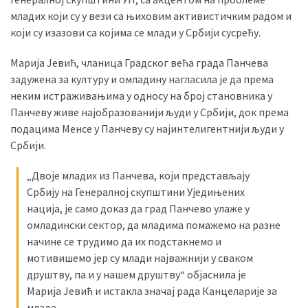
младих који су у вези са њиховим активистичким радом и
који су изазови са којима се млади у Србији сусрећу.
Марија Јевић, чланица Градског већа града Панчева
задужена за културу и омладину нагласила је да према
неким истраживањима у односу на број становника у
Панчеву живе најобразованији људи у Србији, док према
подацима Менсе у Панчеву су најинтелигентнији људи у
Србији.
„Двоје младих из Панчева, који представљају
Србију на Генералној скупштини Уједињених
нација, је само доказ да град Панчево улаже у
омладински сектор, да младима помажемо на разне
начине се трудимо да их подстакнемо и
мотивишемо јер су млади најважнији у сваком
друштву, па и у нашем друштву“ објаснила је
Марија Јевић и истакла значај рада Канцеларије за
младе.