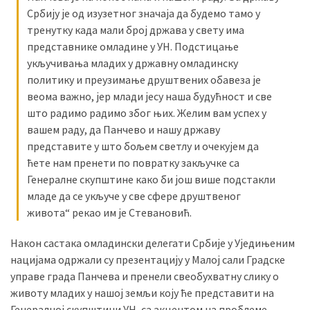
(493)
Србију је од изузетног значаја да будемо тамо у
тренутку када мали број држава у свету има
Панчево
представнике омладине у УН. Подстицање
(479)
укључивања младих у државну омладинску
политику и преузимање друштвених обавеза је
Чланци
веома важно, јер млади јесу наша будућност и све
(306)
што радимо радимо због њих. Желим вам успех у
вашем раду, да Панчево и нашу државу
Ковачица
представите у што бољем светлу и очекујем да
(143)
ћете нам пренети по повратку закључке са
Генералне скупштине како би још више подстакли
Blogs
младе да се укључе у све сфере друштвеног
(143)
живота“ рекао им је Стевановић.
Бела
Након састака омладински делегати Србије у Уједињеним
Црква
нацијама одржали су презентацију у Малој сали Градске
(140)
управе града Панчева и пренели свеобухватну слику о
животу младих у нашој земљи коју ће представити на
Генералној скупштини УН, са акцентом на проблеме