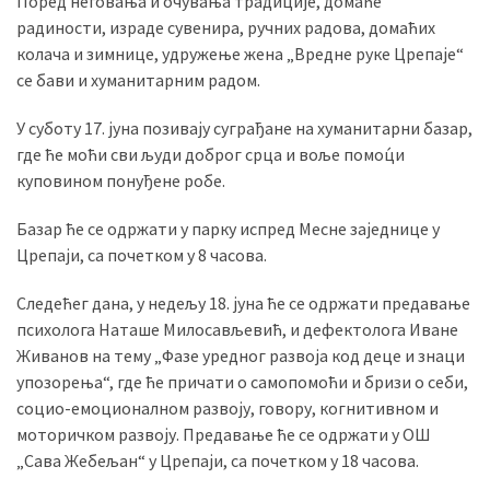
Поред неговања и очувања традиције, домаће
(493)
радиности, израде сувенира, ручних радова, домаћих
колача и зимнице, удружење жена „Вредне руке Црепаје“
Панчево
се бави и хуманитарним радом.
(479)
У суботу 17. јуна позивају суграђане на хуманитарни базар,
Чланци
где ће моћи сви људи доброг срца и воље помоц́и
(306)
куповином понуђене робе.
Ковачица
Базар ће се одржати у парку испред Месне заједнице у
(143)
Црепаји, са почетком у 8 часова.
Blogs
Следећег дана, у недељу 18. јуна ће се одржати предавање
(143)
психолога Наташе Милосављевић, и дефектолога Иване
Живанов на тему „Фазе уредног развоја код деце и знаци
Бела
упозорења“, где ће причати о самопомоћи и бризи о себи,
Црква
социо-емоционалном развоју, говору, когнитивном и
(140)
моторичком развоју. Предавање ће се одржати у ОШ
„Сава Жебељан“ у Црепаји, са почетком у 18 часова.