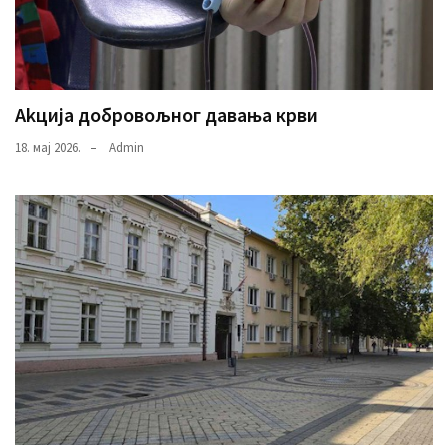
Аkција добровољног давања крви
18. мај 2026.
Admin