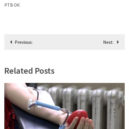
РТВ ОК
Кретање
Previous:
Next:
чланка
Related Posts