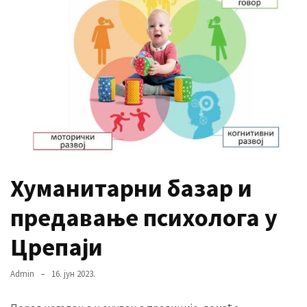
MOST
USED
CATEGORIES
Вести
(901)
Вршац
(872)
Хуманитарни базар и
ГРАДОВИ
предавање психолога у
(810)
Пландиште
Црепаји
(139)
Admin
16. јун 2023.
Uncategorized