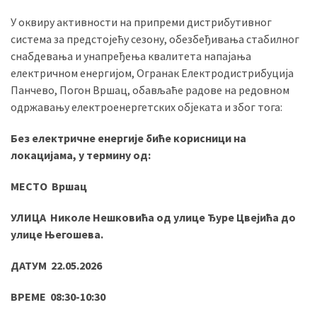
У оквиру активности на припреми дистрибутивног
система за предстојећу сезону, обезбеђивања стабилног
MOST
снабдевања и унапређења квалитета напајања
USED
електричном енергијом, Огранак Електродистрибуција
CATEGORIES
Панчево, Погон Вршац, обављаће радове на редовном
одржавању електроенергетских објеката и због тога:
Вести
(901)
Без електричне енергије биће корисници на
локацијама, у термину од:
Вршац
(872)
МЕСТО Вршац
ГРАДОВИ
УЛИЦА
Николе Нешковића од улице Ђуре Цвејића до
(810)
улице Његошева.
Пландиште
(139)
ДАТУМ 22.05.2026
ВРЕМЕ 08:30-10:30
Uncategorized