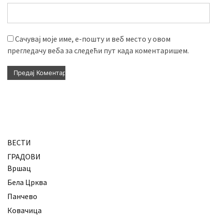
Сачувај моје име, е-пошту и веб место у овом
прегледачу веба за следећи пут када коментаришем.
ВЕСТИ
ГРАДОВИ
Вршац
Бела Црква
Панчево
Ковачица