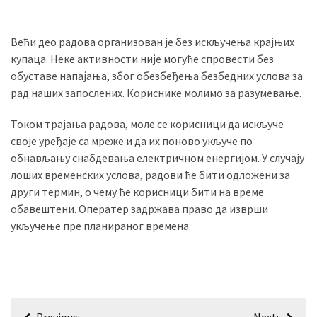
(493)
Већи део радова организован је без искључења крајњих
Панчево
купаца. Неке активности није могуће спровести без
(479)
обуставе напајања, због обезбеђења безбедних услова за
рад наших запослених. Кориснике молимо за разумевање.
Чланци
(306)
Током трајања радова, молe се корисници да искључе
своје уређаје са мреже и да их поново укључе по
Ковачица
обнављању снабдевања електричном енергијом. У случају
(143)
лоших временских услова, радови ће бити одложени за
Blogs
други термин, о чему ће корисници бити на време
(143)
обавештени. Оператер задржава право да изврши
укључење пре планираног времена.
Бела
Црква
(140)
Кретање
Previous:
Next: