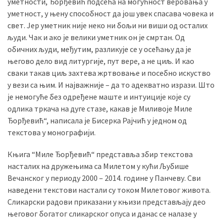
уметности, Ђорђевић подсећа на могућност веровања у
уметност, у њену способност да још увек спасава човека и
свет. Јер уметник није неко ни бољи ни виши од осталих
људи. Чак и ако је велики уметник он је смртан. Од
обичних људи, међутим, разликује се у осећању да је
његово дело вид литургије, пут вере, а не циљ. И као
сваки такав циљ захтева жртвовање и посебно искуство
у вези са њим. И најважније – да то адекватно изрази. Што
је немогуће без одређене маште и интуиције које су
одлика тркача на дуге стазе, какав је Миливоје Миле
Ђорђевић“, написала је Бисерка Рајчић у једном од
текстова у монографији.
Књига “Миле Ђорђевић“ представља збир текстова
насталих на дружењима са Милетом у кући Љубише
Вечанског у периоду 2000 – 2014. године у Панчеву. Сви
наведени текстови настали су током Милетовог живота.
Сликарски радови приказани у књизи представљају део
његовог богатог сликарског опуса и данас се налазе у