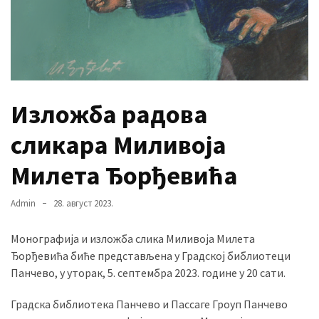
MOST
USED
CATEGORIES
Изложба радова
Вести
(901)
сликара Миливоја
Вршац
Милета Ђорђевића
(872)
Admin
28. август 2023.
ГРАДОВИ
(810)
Монографија и изложба слика Миливоја Милета
Пландиште
Ђорђевића биће представљена у Градској библиотеци
(139)
Панчево, у уторак, 5. септембра 2023. године у 20 сати.
Градска библиотека Панчево и Пассаге Гроуп Панчево
Uncategorized