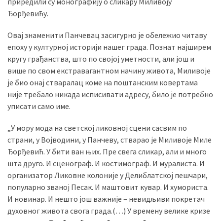
приредили су монографију о сликару Миливоју
(493)
Ђорђевићу.
Панчево
Овај знаменити Панчевац засигурно је обележио читаву
(479)
епоху у културној историји нашег града. Познат најширем
кругу грађанства, што по својој уметности, али још и
Чланци
више по свом екстравагантном начину живота, Миливоје
(306)
је био онај стваралац коме на поштанским ковертама
није требало никада исписивати адресу, било је потребно
Ковачица
уписати само име.
(143)
„У мору мода на светској ликовној сцени сасвим по
Blogs
страни, у Војводини, у Панчеву, стварао је Миливоје Миле
(143)
Ђорђевић. У бити ван њих. Пре свега сликар, али и много
шта друго. И сценограф. И костимограф. И муралиста. И
Бела
организатор Ликовне колоније у Делиблатској пешчари,
Црква
популарно званој Песак. И маштовит кувар. И хумориста.
(140)
И новинар. И нешто још важније – невидљиви покретач
духовног живота свога града.(…) У времену велике кризе