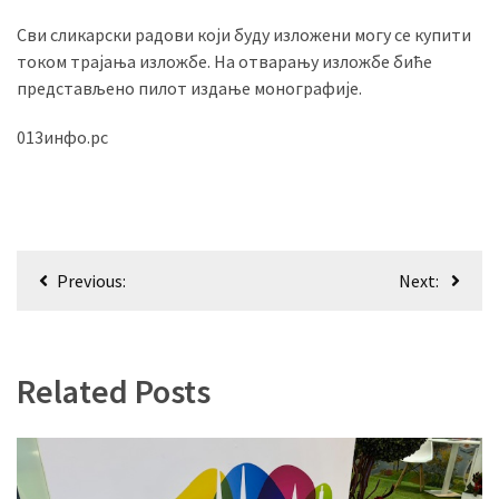
Сви сликарски радови који буду изложени могу се купити
током трајања изложбе. На отварању изложбе биће
представљено пилот издање монографије.
013инфо.рс
Кретање
Previous:
Next:
чланка
Related Posts