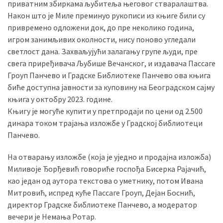
приватним збиркама љубитеља његовог стваралаштва.
Након што је Миле преминуо рукописи из књиге били су
привремено одложени док, до пре неколико година,
игром занимљивих околности, нису поново угледали
светлост дана. Захваљујући залагању групе људи, пре
свега приређивача Љубише Вечанског, и издавача Пассаге
Гроуп Панчево и Градске Библиотеке Панчево ова књига
биће доступна јавности за куповину на Београдском сајму
књига у октобру 2023. године.
Књигу је могуће купити у претпродаји по цени од 2.500
динара током трајања изложбе у Градској библиотеци
Панчево.
На отварању изложбе (која је уједно и продајна изложба)
Миливоје Ђорђевић говориће госпођа Бисерка Рајачић,
као један од аутора текстова о уметнику, потом Ивана
Митровић, испред куће Пассаге Гроуп, Дејан Боснић,
директор Градске библиотеке Панчево, а модератор
вечери је Немања Ротар.