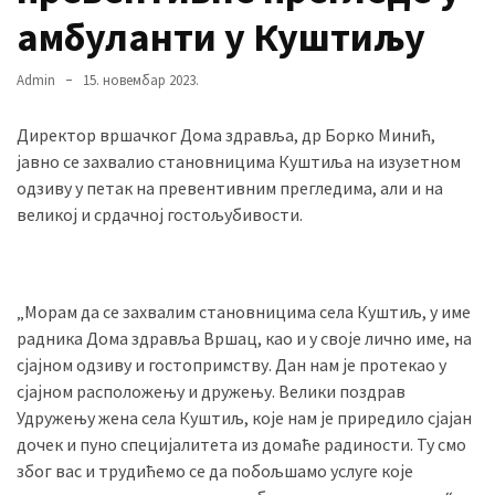
амбуланти у Куштиљу
MOST
Admin
15. новембар 2023.
USED
CATEGORIES
Директор вршачког Дома здравља, др Борко Минић,
јавно се захвалио становницима Куштиља на изузетном
Вести
одзиву у петак на превентивним прегледима, али и на
(901)
великој и срдачној гостољубивости.
Вршац
(872)
„Морам да се захвалим становницима села Куштиљ, у име
ГРАДОВИ
радника Дома здравља Вршац, као и у своје лично име, на
(810)
сјајном одзиву и гостопримству. Дан нам је протекао у
Пландиште
сјајном расположењу и дружењу. Велики поздрав
(139)
Удружењу жена села Куштиљ, које нам је приредило сјајан
дочек и пуно специјалитета из домаће радиности. Ту смо
због вас и трудићемо се да побољшамо услуге које
Uncategorized