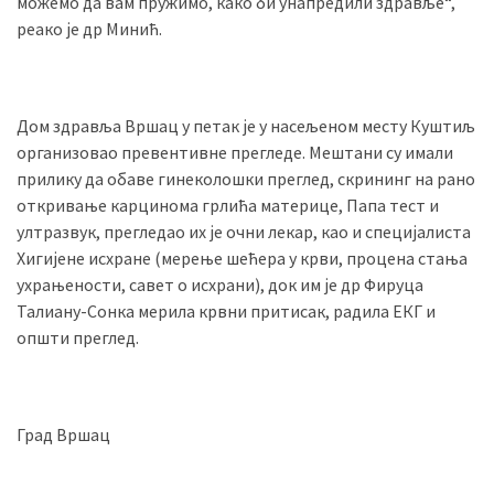
можемо да вам пружимо, како би унапредили здравље“,
(493)
реако је др Минић.
Панчево
(479)
Дом здравља Вршац у петак је у насељеном месту Куштиљ
Чланци
организовао превентивне прегледе. Мештани су имали
(306)
прилику да обаве гинеколошки преглед, скрининг на рано
откривање карцинома грлића материце, Папа тест и
Ковачица
ултразвук, прегледао их је очни лекар, као и специјалиста
(143)
Хигијене исхране (мерење шећера у крви, процена стања
ухрањености, савет о исхрани), док им је др Фируца
Blogs
Талиану-Сонка мерила крвни притисак, радила ЕКГ и
(143)
општи преглед.
Бела
Црква
(140)
Град Вршац