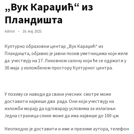
„Вук Караџић“ из
Пландишта
MOST
USED
CATEGORIES
Admin
16. мај 2025.
Културно образовни центар „Вук Караџић“ из
Вести
Пландишта, објавио је јавни позив уметницима који желе
(901)
да учествују на 17. Ликовном салону који ће се одржати у
Вршац
30.маја у изложбеном простору Културног центра.
(872)
ГРАДОВИ
У позиву се наводи да сваки учесник смотре може
(810)
доставити највише два рада. Они који учествују на
Пландиште
изложби морају да одговарају условима за излагање.
(139)
Једна страница слике може да има највише до 100 цм.
Неопходно је доставити и име и презиме аутора, телефон
Uncategorized