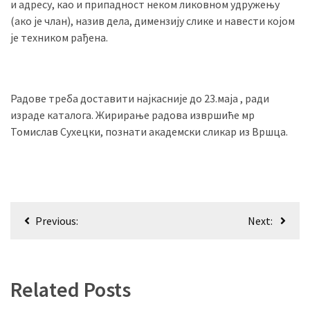
и адресу, као и припадност неком ликовном удружењу
(493)
(ако је члан), назив дела, димензију слике и навести којом
је техником рађена.
Панчево
(479)
Чланци
Радове треба доставити најкасније до 23.маја , ради
(306)
израде каталога. Жирирање радова извршиће мр
Томислав Сухецки, познати академски сликар из Вршца.
Ковачица
(143)
Blogs
(143)
Кретање
Previous:
Next:
чланка
Бела
Црква
(140)
Related Posts