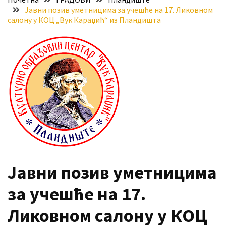
Јавни позив уметницима за учешће на 17. Ликовном
Хидросистема
салону у КОЦ „Вук Караџић“ из Пландишта
Дунав–
Тиса–
Дунав
Пријава
за
ваучере
Расписан
конкурс
за
стицање
права
Јавни позив уметницима
коришћења
за учешће на 17.
знака
„Најбоље
Ликовном салону у КОЦ
из
Војводине“