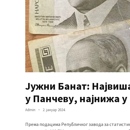
MOST
USED
CATEGORIES
Вести
(901)
Вршац
(872)
Јужни Банат: Највиша
ГРАДОВИ
(810)
у Панчеву, најнижа у
Пландиште
(139)
Admin
2. јануар 2024.
Према подацима Републичког завода за статистику
Uncategorized