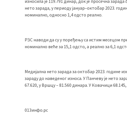
износила је 119.791 динар, док је просечна зарада
(493)
нето зарада, у периоду јануар–октобар 2023. годин
номинално, односно 1,4 одсто реално.
Панчево
(479)
Чланци
РЗС наводи да су у поређењу са истим месецом пре
(306)
номинално веће за 15,1 одсто, а реално за 6,1 одст
Ковачица
(143)
Медијална нето зарада за октобар 2023. године изн
Blogs
зараду до наведеног износа. У Панчеву је нето зар
(143)
67.620, у Вршцу – 81.560 динара. У Ковачици 68.145,
Бела
Црква
(140)
013инфо.рс