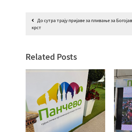
Кретање
До сутра трају пријаве за пливање за Богој
чланка
крст
Related Posts