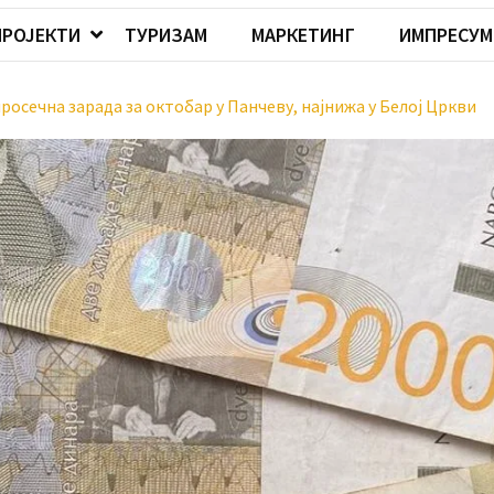
ПРОЈЕКТИ
ТУРИЗАМ
МАРКЕТИНГ
ИМПРЕСУМ
росечна зарада за октобар у Панчеву, најнижа у Белој Цркви