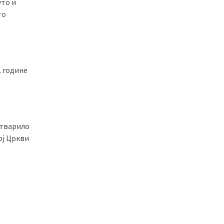
уто и
то
. године
остварило
ој Цркви