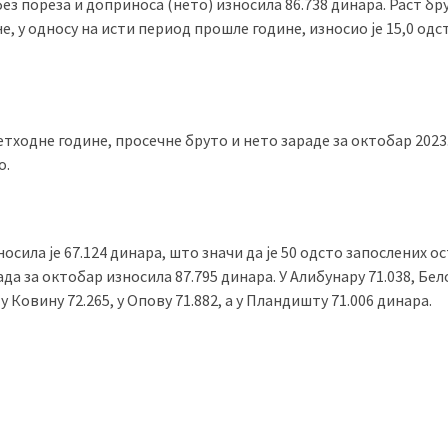
 без пореза и доприноса (нето) износила 86.738 динара. Раст бр
е, у односу на исти период прошле године, износио је 15,0 одс
тходне године, просечне бруто и нето зараде за октобар 2023
о.
осила је 67.124 динара, што значи да је 50 одсто запослених 
ада за октобар износила 87.795 динара. У Алибунару 71.038, Бел
 у Ковину 72.265, у Опову 71.882, а у Пландишту 71.006 динара.