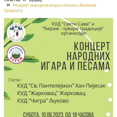
Концерт народних игара и песама у Великом
Хидросистема
Средишту
Дунав–
Тиса–
Дунав
Пријава
за
ваучере
Расписан
конкурс
за
стицање
права
коришћења
знака
„Најбоље
из
Војводине“