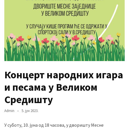
MOST
USED
CATEGORIES
Вести
(901)
Вршац
Концерт народних игара
(872)
и песама у Великом
ГРАДОВИ
(810)
Средишту
Пландиште
(139)
Admin
5. јун 2023.
У суботу, 10. јуна од 18 часова, у дворишту Месне
Uncategorized