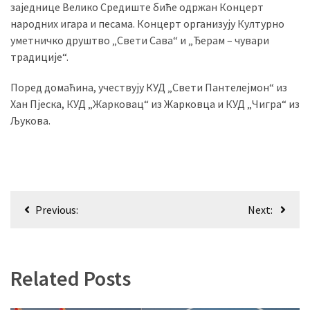
заједнице Велико Средиште биће одржан Концерт
(493)
народних игара и песама. Концерт организују Културно
уметничко друштво „Свети Сава“ и „Ђерам – чувари
Панчево
традиције“.
(479)
Поред домаћина, учествују КУД „Свети Пантелејмон“ из
Чланци
Хан Пјеска, КУД „Жарковац“ из Жарковца и КУД „Чигра“ из
(306)
Љукова.
Ковачица
(143)
Blogs
Кретање
(143)
Previous:
Next:
чланка
Бела
Црква
(140)
Related Posts