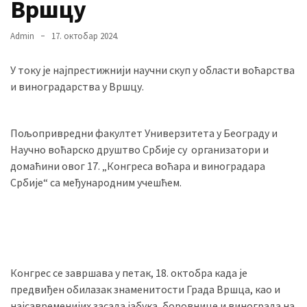
Вршцу
Admin
17. октобар 2024.
MOST
USED
У току је најпрестижнији научни скуп у области воћарства
CATEGORIES
и виноградарства у Вршцу.
Вести
(901)
Пољопривредни факултет Универзитета у Београду и
Научно воћарско друштво Србије су организатори и
Вршац
домаћини овог 17. „Конгреса воћара и виноградара
(872)
Србије“ са међународним учешћем.
ГРАДОВИ
(810)
Пландиште
(139)
Конгрес се завршава у петак, 18. октобра када је
предвиђен обилазак знаменитости Града Вршца, као и
Uncategorized
најсавременијих засада јабука, боровнице и винограда на