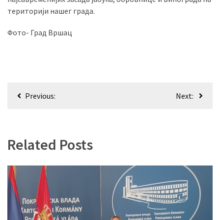
(493)
територији нашег града.
Панчево
Фото- Град Вршац
(479)
Чланци
(306)
Кретање
Previous:
Next:
Ковачица
чланка
(143)
Blogs
Related Posts
(143)
Бела
Црква
(140)