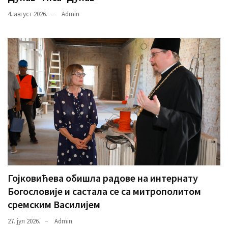
4. август 2026.
Admin
Гојковићева обишла радове на интернату
Богословије и састала се са митрополитом
сремским Василијем
27. јул 2026.
Admin