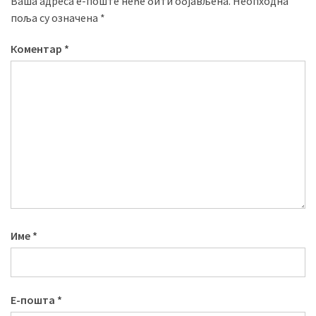
Ваша адреса е-поште неће бити објављена.
Неопходна
поља су означена
*
Коментар
*
Име
*
Е-пошта
*