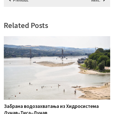
чланка
Related Posts
Забрана водозахватања из Хидросистема
Дунав–Тиса–Дунав