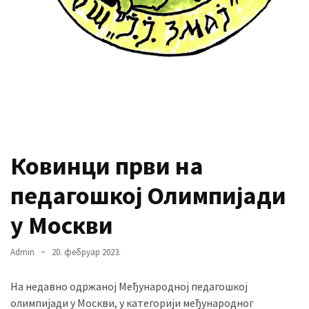
MOST
USED
CATEGORIES
Вести
(901)
Вршац
Ковинци први на
(872)
педагошкој Олимпијади
ГРАДОВИ
у Москви
(810)
Пландиште
Admin
20. фебруар 2023.
(139)
На недавно одржаној Међународној педагошкој
олимпијади у Москви, у категорији међународног
Uncategorized