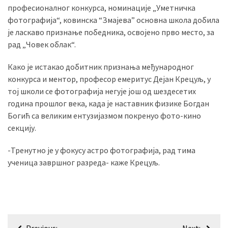
професионалног конкурса, номинације „Уметничка
(493)
фотографија“, ковинска “Змајева” основна школа добила
је ласкаво признање победника, освојено прво место, за
Панчево
рад „Човек облак“.
(479)
Како је истакао добитник признања међународног
Чланци
конкурса и ментор, професор емеритус Дејан Крецуљ, у
(306)
тој школи се фотографија негује још од шездесетих
Ковачица
година прошлог века, када је наставник физике Богдан
(143)
Богић са великим ентузијазмом покренуо фото-кино
секцију.
Blogs
(143)
-Тренутно је у фокусу астро фотографија, рад тима
ученица завршног разреда- каже Крецуљ.
Бела
Црква
(140)
Кретање
Previous:
Next: