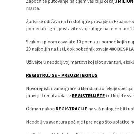
Započnite putovanje na čijem vas cilju čekaju
MILION
(493)
marta.
Панчево
Žurka se održava na tri slot igre provajdera Expanse 
(479)
pomenute igre, postavite svoje uloge na minimum 20 
Чланци
Svakim spinom osvajate 10 poena uz pomoć kojih napre
(306)
20 najboljih na listi, dok pobednik osvaja
400 BESPL
Ковачица
Uživajte u neodoljivoj martovskoj slot avanturi, eksk
(143)
REGISTRUJ SE – PREUZMI BONUS
Blogs
(143)
Novoregistrovane igrače u Meridianu očekuje specija
pravi je trenutak da se
REGISTRUJETE
i otkrijete sv
Бела
Odmah nakon
REGISTRACIJE
na vaš nalog će biti u
Црква
(140)
Neodoljiva avantura počinje i pre nego što uplatite no