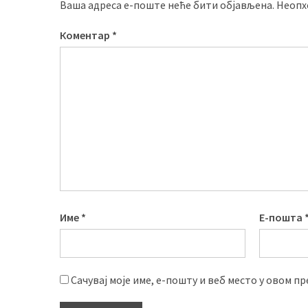
Ваша адреса е-поште неће бити објављена.
Неопх
Коментар
*
Име
*
Е-пошта
Сачувај моје име, е-пошту и веб место у овом п