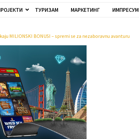
ПРОЈЕКТИ
ТУРИЗАМ
МАРКЕТИНГ
ИМПРЕСУМ
ju MILIONSKI BONUSI – spremi se za nezaboravnu avanturu