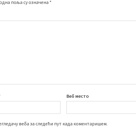
одна поља су означена
*
*
Веб место
регледачу веба за следећи пут када коментаришем.