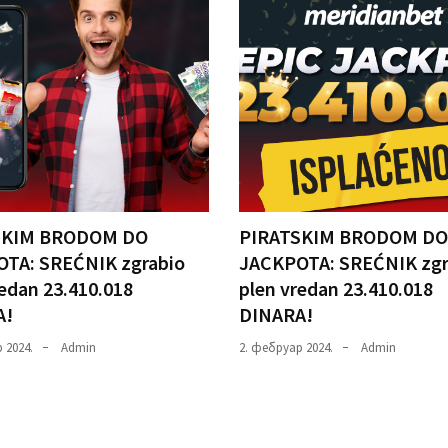
SKIM BRODOM DO
PIRATSKIM BRODOM DO
TA: SREĆNIK zgrabio
JACKPOTA: SREĆNIK zgr
redan 23.410.018
plen vredan 23.410.018
A!
DINARA!
 2024.
Admin
2. фебруар 2024.
Admin