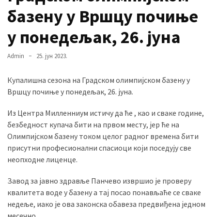
базену у Вршцу почиње
у понедељак, 26. јуна
MOST
USED
CATEGORIES
Admin
25. јун 2023.
Вести
Купалишна сезона на Градском олимпијском базену у
(901)
Вршцу почиње у понедељак, 26. јуна.
Вршац
Из Центра Милленниум истичу да ће , као и сваке године,
(872)
безбедност купача бити на првом месту, јер ће на
Олимпијском базену током целог радног времена бити
ГРАДОВИ
присутни професионални спасиоци који поседују све
(810)
неопходне лиценце.
Пландиште
(139)
Завод за јавно здравље Панчево извршио је проверу
квалитета воде у базену а тај посао понављаће се сваке
недеље, иако је ова законска обавеза предвиђена једном
Uncategorized
месечно.