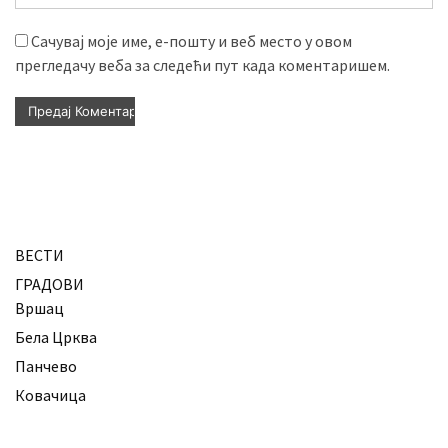
Сачувај моје име, е-пошту и веб место у овом
прегледачу веба за следећи пут када коментаришем.
ВЕСТИ
ГРАДОВИ
Вршац
Бела Црква
Панчево
Ковачица