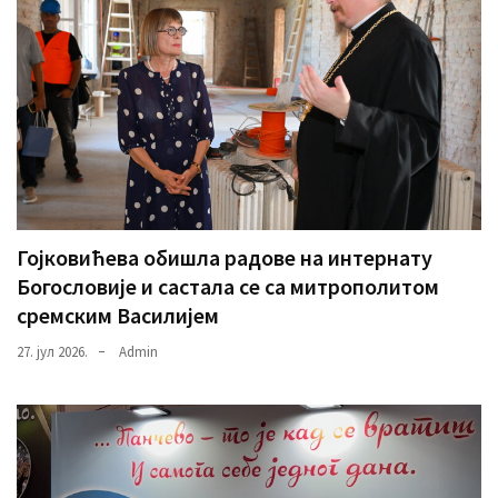
Гојковићева обишла радове на интернату
Богословије и састала се са митрополитом
сремским Василијем
27. јул 2026.
Admin