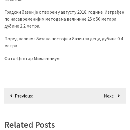
(493)
Градски базен је отворен у августу 2018. године. Изграђен
Панчево
по насавременијим методама величине 25 x 50 метара
(479)
дубине 2.2 метра.
Чланци
Поред великог базена постоји и базен за децу, дубине 0.4
(306)
метра.
Фото-Центар Милленниум
Ковачица
(143)
Blogs
(143)
Кретање
Previous:
Next:
Бела
чланка
Црква
(140)
Related Posts