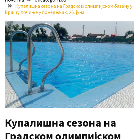
Купалишна сезона на Градском олимпијском базену у
Хидросистема
Вршцу почиње у понедељак, 26. јуна
Дунав–
Тиса–
Дунав
Пријава
за
ваучере
Расписан
конкурс
за
стицање
права
коришћења
знака
Купалишна сезона на
„Најбоље
из
Градском олимпијском
Војводине“