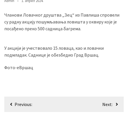
Admin
1. април 2024.
Чланови Ловачког друштва „Зец“ из Павлиша спровели
MOST
су радну акцију пошумљавања ловишта у оквиру које је
USED
посађено преко 500 садница багрема.
CATEGORIES
Вести
У акцији је учествовало 15 ловаца, као и ловачки
(901)
подмладак. Саднице је обезбедио Град Вршац.
Вршац
Фото-еВршац
(872)
ГРАДОВИ
(810)
Пландиште
Кретање
Previous:
Next:
(139)
чланка
Uncategorized