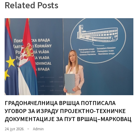
Related Posts
(493)
Панчево
(479)
Чланци
(306)
Ковачица
(143)
Blogs
(143)
ГРАДОНАЧЕЛНИЦА ВРШЦА ПОТПИСАЛА
Бела
УГОВОР ЗА ИЗРАДУ ПРОЈЕКТНО-ТЕХНИЧКЕ
Црква
ДОКУМЕНТАЦИЈЕ ЗА ПУТ ВРШАЦ–МАРКОВАЦ
(140)
24. јул 2026.
Admin