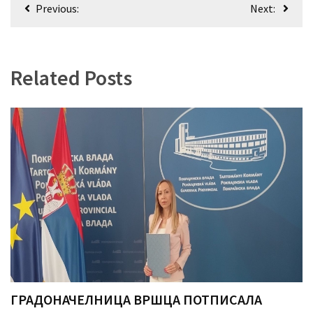
Кретање
Previous:
Next:
(493)
чланка
Панчево
(479)
Related Posts
Чланци
(306)
Ковачица
(143)
Blogs
(143)
Бела
Црква
(140)
ГРАДОНАЧЕЛНИЦА ВРШЦА ПОТПИСАЛА