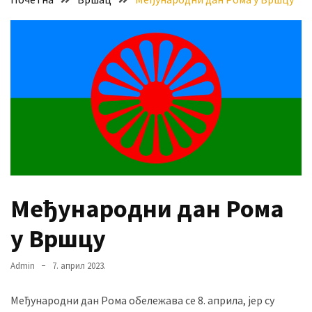
Хидросистема
Дунав–
Тиса–
Дунав
Пријава
за
ваучере
Расписан
конкурс
за
Међународни дан Рома
стицање
права
у Вршцу
коришћења
знака
Admin
7. април 2023.
„Најбоље
из
Међународни дан Рома обележава се 8. априла, јер су
Војводине“