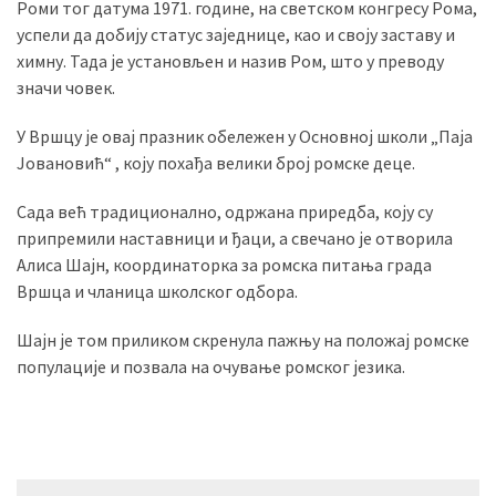
Роми тог датума 1971. године, на светском конгресу Рома,
успели да добију статус заједнице, као и своју заставу и
химну. Тада је установљен и назив Ром, што у преводу
MOST
значи човек.
USED
CATEGORIES
У Вршцу је овај празник обележен у Основној школи „Паја
Јовановић“ , коју похађа велики број ромске деце.
Вести
(901)
Сада већ традиционално, одржана приредба, коју су
припремили наставници и ђаци, а свечано је отворила
Вршац
Алиса Шајн, координаторка за ромска питања града
(872)
Вршца и чланица школског одбора.
ГРАДОВИ
Шајн је том приликом скренула пажњу на положај ромске
(810)
популације и позвала на очување ромског језика.
Пландиште
(139)
Uncategorized