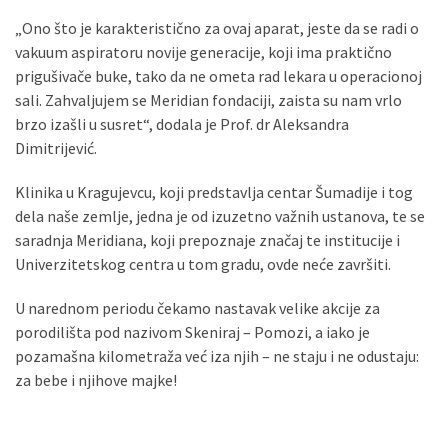
„Ono što je karakteristično za ovaj aparat, jeste da se radi o
vakuum aspiratoru novije generacije, koji ima praktično
prigušivače buke, tako da ne ometa rad lekara u operacionoj
sali. Zahvaljujem se Meridian fondaciji, zaista su nam vrlo
brzo izašli u susret“, dodala je Prof. dr Aleksandra
Dimitrijević.
Klinika u Kragujevcu, koji predstavlja centar Šumadije i tog
dela naše zemlje, jedna je od izuzetno važnih ustanova, te se
saradnja Meridiana, koji prepoznaje značaj te institucije i
Univerzitetskog centra u tom gradu, ovde neće završiti.
U narednom periodu čekamo nastavak velike akcije za
porodilišta pod nazivom Skeniraj – Pomozi, a iako je
pozamašna kilometraža već iza njih – ne staju i ne odustaju:
za bebe i njihove majke!