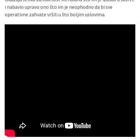
(493)
i nabavio upravo ono što im je neophodno da bi sve
operativne zahvate vršili u što boljim uslovima.
Панчево
(479)
Чланци
(306)
Ковачица
(143)
Blogs
(143)
Бела
Црква
(140)