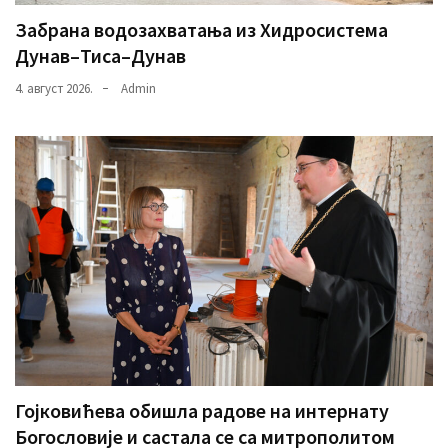
Забрана водозахватања из Хидросистема
Дунав–Тиса–Дунав
4. август 2026.
Admin
Гојковићева обишла радове на интернату
Богословије и састала се са митрополитом