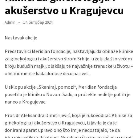
akušerstvo u Kragujevcu
MOST
Admin
17. октобар 2024.
USED
CATEGORIES
Nastavak akcije
Вести
Predstavnici Meridian fondacije, nastavljaju da obilaze klinike
(901)
za ginekologiju i akušerstvo širom Srbije, u želji da što većem
broju budućih majki, olakšaju te najvažnije trenutke u životu –
Вршац
one momente kada donose decu na svet.
(872)
U sklopu akcije „Skeniraj, pomozi“, Meridian fondacija
ГРАДОВИ
posetila je kliniku u Novom Sadu, a protekle nedelje put ih je
(810)
naneo u Kragujevac.
Пландиште
(139)
Prof. dr Aleksandra Dimitrijević, koja je rukovodilac Klinike za
ginekologiju i akušerstvo u Kragujevcu, izjavila je da je
donirani aparat upravo ono što im je nedostajalo, te da
Uncategorized
iskazuju veliku zahvalnost Meridianu što im je izašao u susret