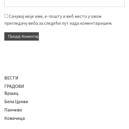
Сачувај моје име, е-пошту и веб место у овом
прегледачу веба за следећи пут када коментаришем.
ВЕСТИ
ГРАДОВИ
Вршац
Бела Црква
Панчево
Ковачица