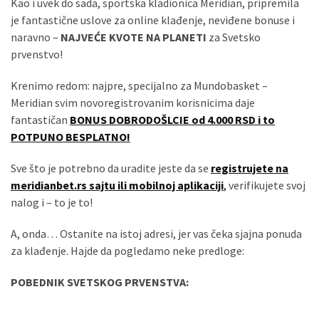
Kao i uvek do sada, sportska kladionica Meridian, pripremila
je fantastične uslove za online klađenje, neviđene bonuse i
naravno –
NAJVEĆE KVOTE NA PLANETI
za Svetsko
prvenstvo!
Krenimo redom: najpre, specijalno za Mundobasket –
Meridian svim novoregistrovanim korisnicima daje
fantastičan
BONUS DOBRODOŠLCIE od 4.000 RSD i to
POTPUNO BESPLATNO!
Sve što je potrebno da uradite jeste da se
registrujete na
meridianbet.rs sajtu ili mobilnoj aplikaciji
,
verifikujete svoj
nalog i – to je to!
A, onda… Ostanite na istoj adresi, jer vas čeka sjajna ponuda
za klađenje. Hajde da pogledamo neke predloge:
POBEDNIK SVETSKOG PRVENSTVA: