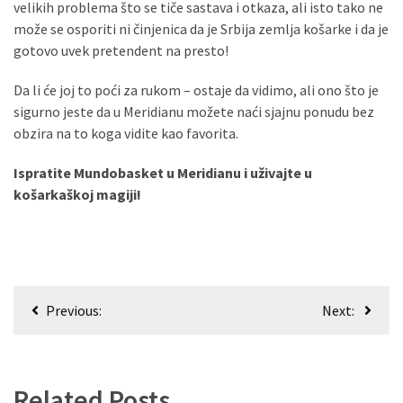
velikih problema što se tiče sastava i otkaza, ali isto tako ne
može se osporiti ni činjenica da je Srbija zemlja košarke i da je
gotovo uvek pretendent na presto!
Da li će joj to poći za rukom – ostaje da vidimo, ali ono što je
sigurno jeste da u Meridianu možete naći sjajnu ponudu bez
obzira na to koga vidite kao favorita.
Ispratite Mundobasket u Meridianu i uživajte u
košarkaškoj magiji!
Кретање
Previous:
Next:
чланка
Related Posts