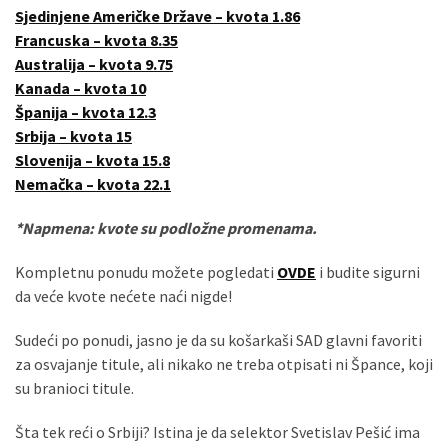
Sjedinjene Američke Države – kvota 1.86
Francuska – kvota 8.35
Australija – kvota 9.75
Kanada – kvota 10
Španija – kvota 12.3
Srbija – kvota 15
Slovenija – kvota 15.8
Nemačka – kvota 22.1
*Napmena: kvote su podložne promenama.
Kompletnu ponudu možete pogledati
OVDE
i budite sigurni
da veće kvote nećete naći nigde!
Sudeći po ponudi, jasno je da su košarkaši SAD glavni favoriti
za osvajanje titule, ali nikako ne treba otpisati ni Špance, koji
su branioci titule.
Šta tek reći o Srbiji? Istina je da selektor Svetislav Pešić ima