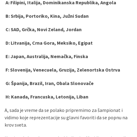
A
: Filipini, Italija, Dominikanska Republika, Angola
(493)
B: Srbija, Portoriko, Kina, Južni Sudan
Панчево
(479)
C
: SAD, Grčka, Novi Zeland, Jordan
Чланци
D
: Litvanija, Crna Gora, Meksiko, Egipat
(306)
E
: Japan, Australija, Nemačka, Finska
Ковачица
(143)
F
: Slovenija, Venecuela, Gruzija, Zelenortska Ostrva
Blogs
G
: Španija, Brazil, Iran, Obala Slonovače
(143)
H
: Kanada, Francuska, Letonija, Liban
Бела
A, sada je vreme da se polako pripremimo za šampionat i
Црква
vidimo koje reprezentacije su glavni favoriti da se popnu na
(140)
krov sveta.