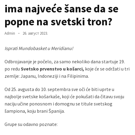
ima najveće šanse da se
popne na svetski tron?
MOST
USED
CATEGORIES
Admin
26. август 2023.
Вести
Isprati Mundobasket u Meridianu!
(901)
Odbrojavanje je počelo, za samo nekoliko dana startuje 19.
Вршац
po redu
Svetsko prvenstvo u košarci,
koje će se održati u tri
(872)
zemlje: Japanu, Indoneziji i na Filipinima.
ГРАДОВИ
Od 25. avgusta do 10. septembra sve oči će biti uprte u
(810)
najbolje svetske košarkaše, koji će pokušati da čitavu svoju
Пландиште
naciju učine ponosnom i domognu se titule svetskog
(139)
šampiona, koju brani Španija.
Grupe su odavno poznate:
Uncategorized