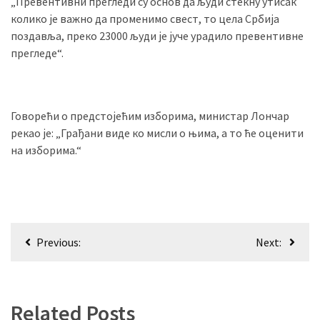
„Превентивни прегледи су основ да људи стекну утисак
колико је важно да променимо свест, то цела Србија
поздавља, преко 23000 људи је јуче урадило превентивне
прегледе“.
Говорећи о предстојећим изборима, министар Лончар
рекао је: „Грађани виде ко мисли о њима, а то ће оценити
на изборима.“
Кретање
Previous:
Next:
чланка
Related Posts