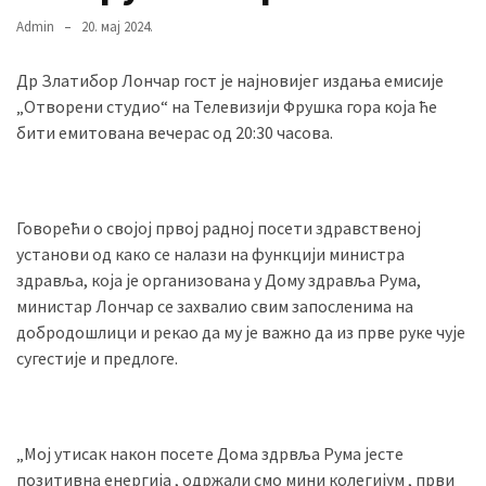
Admin
20. мај 2024.
MOST
Др Златибор Лончар гост је најновијег издања емисије
USED
„Отворени студио“ на Телевизији Фрушка гора која ће
CATEGORIES
бити емитована вечерас од 20:30 часова.
Вести
(901)
Говорећи о својој првој радној посети здравственој
Вршац
установи од како се налази на функцији министра
(872)
здравља, која је организована у Дому здравља Рума,
министар Лончар се захвалио свим запосленима на
ГРАДОВИ
добродошлици и рекао да му је важно да из прве руке чује
(810)
сугестије и предлоге.
Пландиште
(139)
„Мој утисак након посете Дома здрвља Рума јесте
Uncategorized
позитивна енергија , одржали смо мини колегијум , први