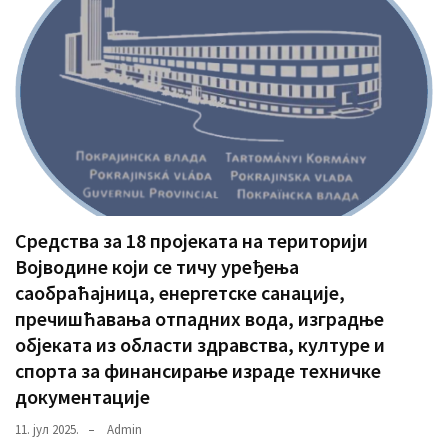
Средства за 18 пројеката на територији
Војводине који се тичу уређења
саобраћајница, енергетске санације,
пречишћавања отпадних вода, изградње
објеката из области здравства, културе и
спорта за финансирање израде техничке
документације
11. јул 2025.
Admin