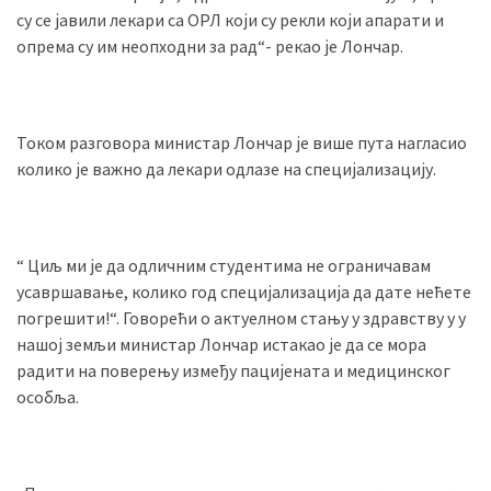
(493)
су се јавили лекари са ОРЛ који су рекли који апарати и
опрема су им неопходни за рад“- рекао је Лончар.
Панчево
(479)
Током разговора министар Лончар је више пута нагласио
Чланци
колико је важно да лекари одлазе на специјализацију.
(306)
Ковачица
(143)
“ Циљ ми је да одличним студентима не ограничавам
усавршавање, колико год специјализација да дате нећете
Blogs
погрешити!“. Говорећи о актуелном стању у здравству у у
(143)
нашој земљи министар Лончар истакао је да се мора
радити на поверењу између пацијената и медицинског
Бела
особља.
Црква
(140)