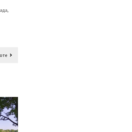
ада,
боте