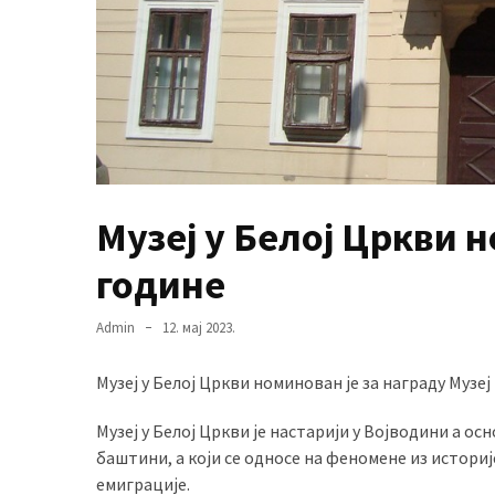
MOST
USED
CATEGORIES
Вести
(901)
Музеј у Белој Цркви 
Вршац
године
(872)
ГРАДОВИ
Admin
12. мај 2023.
(810)
Пландиште
Музеј у Белој Цркви номинован је за награду Музеј
(139)
Музеј у Белој Цркви је настарији у Војводини а ос
баштини, а који се односе на феномене из историј
емиграције.
Uncategorized