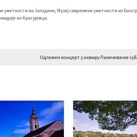
е уметности из Јагодине, Музеј савремене уметности из Беогр
мадије из Крагујевца.
Одложен концерт у оквиру Панкчевачке су