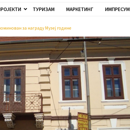
ПРОЈЕКТИ
ТУРИЗАМ
МАРКЕТИНГ
ИМПРЕСУМ
 номинован за награду Музеј године