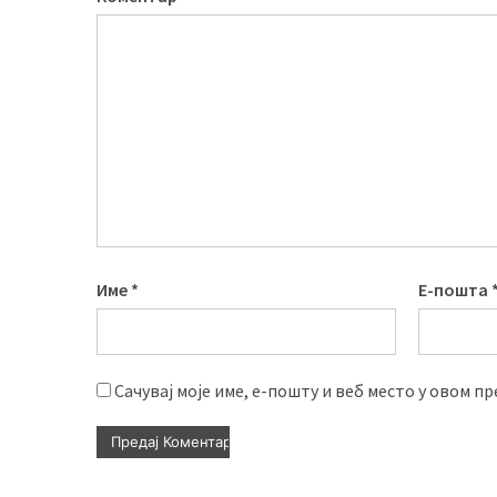
Име
*
Е-пошта
Сачувај моје име, е-пошту и веб место у овом п