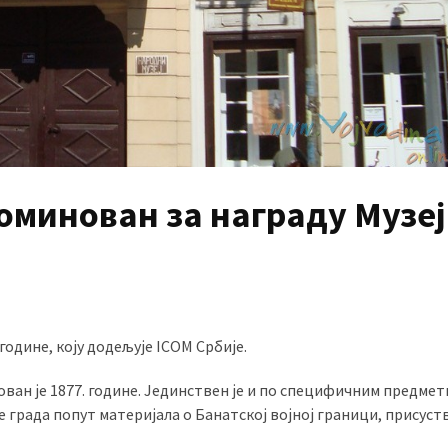
номинован за награду Музеј
 године, коју додељује ICOM Србије.
нован је 1877. године. Јединствен је и по специфичним предмет
е града попут материјала о Банатској војној граници, присуст