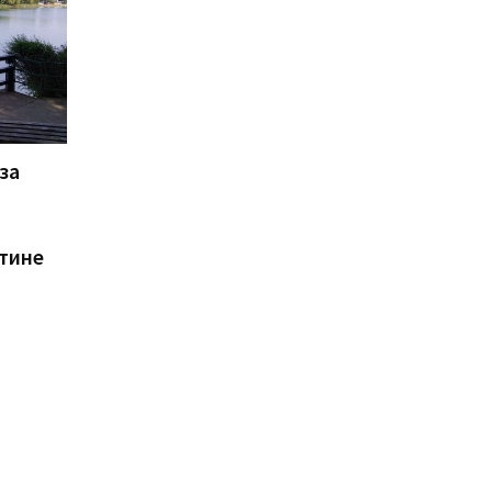
за
тине