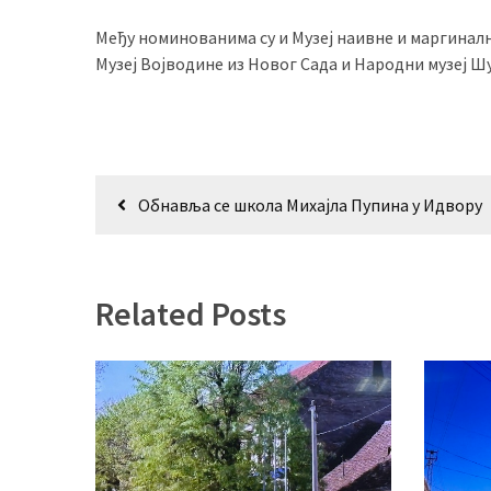
(493)
Међу номинованима су и Музеј наивне и маргиналн
Музеј Војводине из Новог Сада и Народни музеј Шу
Панчево
(479)
Чланци
(306)
Кретање
Обнавља се школа Михајла Пупина у Идвору
Ковачица
чланка
(143)
Blogs
Related Posts
(143)
Бела
Црква
(140)