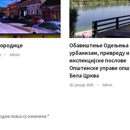
породице
Oбавештење Одељења 
урбанизам, привреду и
.
Admin
инспекцијске послове
Општинскe управе опш
Бела Црква
20. јануар 2026.
Admin
одна поља су означена
*