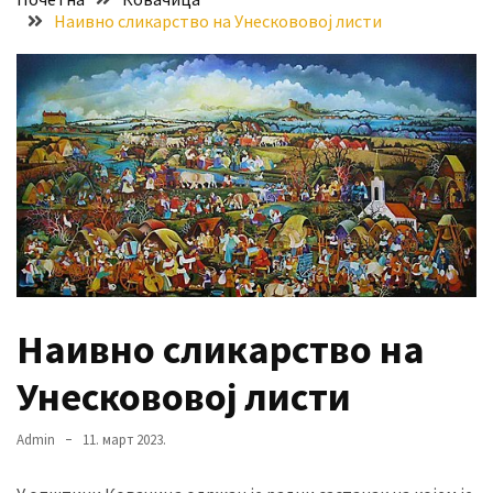
Наивно сликарство на Унескововој листи
за
стицање
права
коришћења
знака
„Најбоље
из
Војводине“
Стање
на
путевима
Наивно сликарство на
Нове
Унескововој листи
цене
горива
Admin
11. март 2023.
MOST