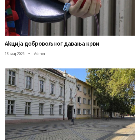
Аkција добровољног давања крви
18. мај 2026.
Admin