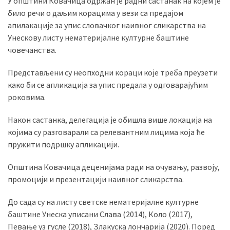
У општини Ковачица одржан је радни састанак на којем је
USED
било речи о даљим корацима у вези са предајом
CATEGORIES
апилакације за упис словачког наивног сликарства на
Унескову листу нематеријалне културне баштине
Вести
човечанства.
(899)
Представљени су неопходни кораци које треба преузети
Вршац
како би се апликација за упис предала у одговарајућим
(872)
роковима.
ГРАДОВИ
Након састанка, делегација је обишла више локација на
(810)
којима су разговарали са релевантним лицима која ће
Пландиште
пружити подршку апликацији.
(139)
Општина Ковачица деценијама ради на очувању, развоју,
промоцији и презентацији наивног сликарства.
Uncategorized
До сада су на листу светске нематеријалне културне
(493)
баштине Унеска уписани Слава (2014), Коло (2017),
Панчево
Певање уз гусле (2018), Злакуска лончарија (2020). Поред