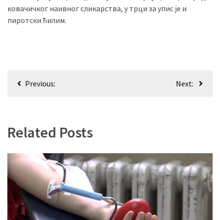
(479)
ковачичког наивног сликарства, у трци за упис је и
пиротски ћилим.
Чланци
(306)
Ковачица
Кретање
(143)
Previous:
Next:
чланка
Blogs
(143)
Related Posts
Бела
Црква
(140)