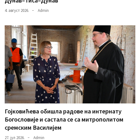
Дунав–Тиса–Дунав
4. август 2026.
Admin
Гојковићева обишла радове на интернату
Богословије и састала се са митрополитом
сремским Василијем
27. јул 2026.
Admin