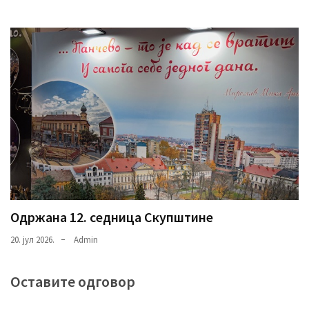
Одржана 12. седница Скупштине
20. јул 2026.
Admin
Оставите одговор