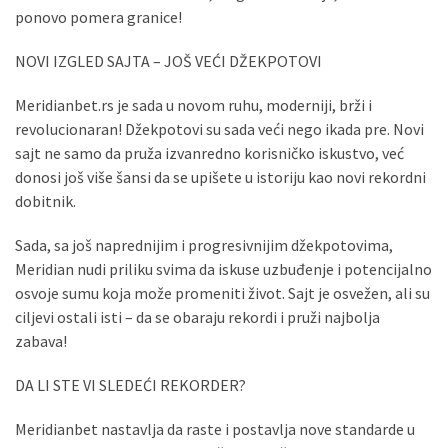
ponovo pomera granice!
(493)
NOVI IZGLED SAJTA – JOŠ VEĆI DŽEKPOTOVI
Панчево
(479)
Meridianbet.rs je sada u novom ruhu, moderniji, brži i
revolucionaran! Džekpotovi su sada veći nego ikada pre. Novi
Чланци
sajt ne samo da pruža izvanredno korisničko iskustvo, već
(306)
donosi još više šansi da se upišete u istoriju kao novi rekordni
dobitnik.
Ковачица
(143)
Sada, sa još naprednijim i progresivnijim džekpotovima,
Meridian nudi priliku svima da iskuse uzbuđenje i potencijalno
Blogs
osvoje sumu koja može promeniti život. Sajt je osvežen, ali su
(143)
ciljevi ostali isti – da se obaraju rekordi i pruži najbolja
Бела
zabava!
Црква
DA LI STE VI SLEDEĆI REKORDER?
(140)
Meridianbet nastavlja da raste i postavlja nove standarde u