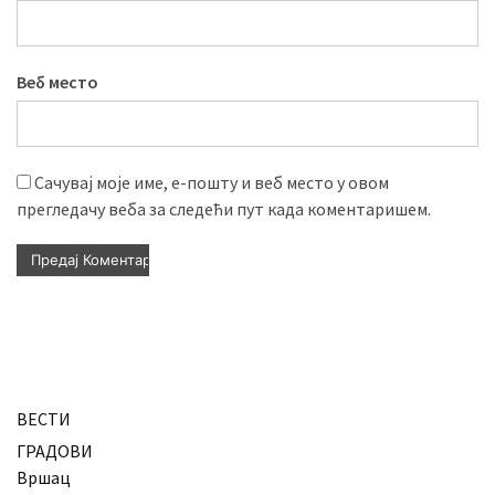
Веб место
Сачувај моје име, е-пошту и веб место у овом
прегледачу веба за следећи пут када коментаришем.
ВЕСТИ
ГРАДОВИ
Вршац