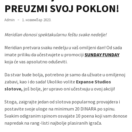
PREUZMI SVOJ POKLON!
MOST
Admin
1. новембар 2023.
USED
CATEGORIES
Meridian donosi spektakularnu feštu svake nedelje!
Вести
Meridian pretvara svaku nedelju u vaš omiljeni dan! Od sada
(901)
imate priliku da učestvujete u promociji
SUNDAY FUNDAY
koja će vas apsolutno oduševiti.
Вршац
(872)
Da stvar bude bolja, potrebno je samo da uživate u omiljenoj
zabavi, kao i do sada! Ukoliko volite
Expanse Studios
ГРАДОВИ
slotove,
još bolje, jer upravo oni učestvuju u ovoj akciji!
(810)
Пландиште
Stoga, zaigrajte jedan od slotova popularnog provajdera i
(139)
postavite svoje uloge na minimum 20 DINARA po spinu.
Svakim odigranim spinom osvajate 10 poena koji vam donose
napredak na rang-listi najbolje plasiranih igrača.
Uncategorized