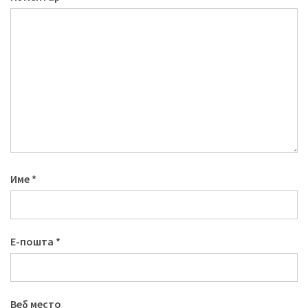
Име
*
Е-пошта
*
Веб место