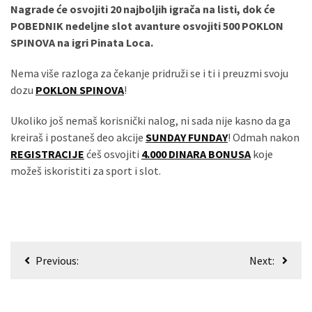
Nagrade će osvojiti 20 najboljih igrača na listi, dok će
(493)
POBEDNIK nedeljne slot avanture osvojiti 500 POKLON
SPINOVA na igri Pinata Loca.
Панчево
(479)
Nema više razloga za čekanje pridruži se i ti i preuzmi svoju
dozu
POKLON SPINOVA
!
Чланци
(306)
Ukoliko još nemaš korisnički nalog, ni sada nije kasno da ga
kreiraš i postaneš deo akcije
SUNDAY FUNDAY
! Odmah nakon
Ковачица
REGISTRACIJE
ćeš osvojiti
4.000 DINARA BONUSA
koje
(143)
možeš iskoristiti za sport i slot.
Blogs
(143)
Бела
Кретање
Црква
Previous:
Next:
(140)
чланка