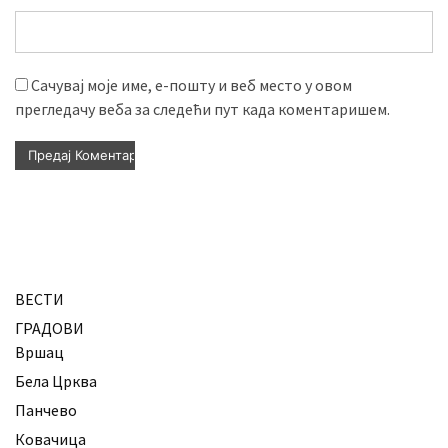
Сачувај моје име, е-пошту и веб место у овом
прегледачу веба за следећи пут када коментаришем.
ВЕСТИ
ГРАДОВИ
Вршац
Бела Црква
Панчево
Ковачица