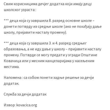
Свим корисницима дечјег додатка који имају децу
школског узраста :
MOST
*** деца која су завршила 8. разред основне школе –
USED
CATEGORIES
донети потврду из средње школе (ако не похађају даље
школу, пријавити насталу промену).
Вести
*** деца која су завршила 3. и 4. разред средњег
(901)
образовања, а не иду даље у школу – пријавити насталу
промену. Потврде се могу предати у згради Општине
Вршац
Ковачица или у месним канцеларијама у насељеним
(872)
местима.
ГРАДОВИ
Напомена : са собом понети задње решење за дечји
(810)
додатак.
Пландиште
(139)
Служба за дечји додатак
Извор: kovacica.org
Uncategorized