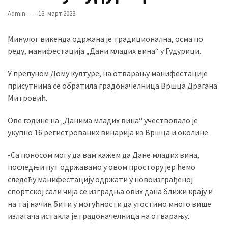
Admin
13. март 2023.
MOST
Минулог викенда одржана је традиционална, осма по
USED
реду, манифестација „Дани младих вина“ у Гудурици.
CATEGORIES
У препуном Дому културе, на отварању манифестације
Вести
присутнима се обратила градоначелница Вршца Драгана
(901)
Митровић.
Вршац
Ове године на „Данима младих вина“ учествовало је
(872)
укупно 16 регистрованих винарија из Вршца и околине.
ГРАДОВИ
-Са поносом могу да вам кажем да Дане младих вина,
(810)
последњи пут одржавамо у овом простору јер ћемо
Пландиште
следећу манифестацију одржати у новоизграђеној
(139)
спортској сали чија се изградња ових дана ближи крају и
на тај начин бити у могућности да угостимо много више
излагача истакла је градоначелница на отварању.
Uncategorized