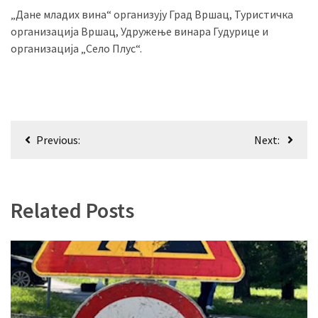
(493)
„Дане младих вина“ организују Град Вршац, Туристичка
организација Вршац, Удружење винара Гудурице и
Панчево
организација „Село Плус“.
(479)
Чланци
(306)
Кретање
Previous:
Next:
Ковачица
чланка
(143)
Blogs
Related Posts
(143)
Бела
Црква
(140)