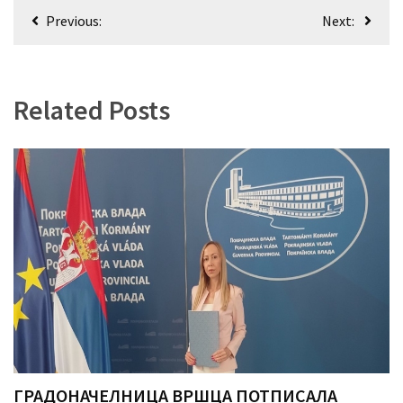
Кретање
(493)
Previous:
Next:
чланка
Панчево
(479)
Related Posts
Чланци
(306)
Ковачица
(143)
Blogs
(143)
Бела
Црква
(140)
ГРАДОНАЧЕЛНИЦА ВРШЦА ПОТПИСАЛА