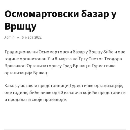
Осмомартовски базар у
MOST
Вршцу
USED
CATEGORIES
Admin
6. март 2023.
Вести
Традиционални Осмомартовски базар у Вршцу биће и ове
(901)
године организован 7. и 8. марта на Тргу Светог Теодора
Вршац
Вршачког. Организатори су Град Вршац и Туристичка
(872)
организација Вршац.
Како су истакли представници Туристичке организације,
ГРАДОВИ
ове године, биће више од 60 излагача који ће представити
(810)
и продавати своје производе.
Пландиште
(139)
Uncategorized