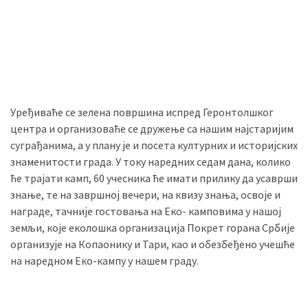
(493)
Панчево
(479)
Чланци
(306)
Уређиваће се зелена површина испред Геронтолшког
центра и организоваће се дружење са нашим најстаријим
Ковачица
суграђанима, а у плану је и посета културних и историјских
(143)
знаменитости града. У току наредних седам дана, колико
ће трајати камп, 60 учесника ће имати прилику да усаврши
Blogs
знање, те на завршној вечери, на квизу знања, освоје и
(143)
награде, тачније гостовања на Еко- камповима у нашој
земљи, које еколошка организација Покрет горана Србије
Бела
организује на Копаонику и Тари, као и обезбеђено учешће
Црква
на наредном Еко-кампу у нашем граду.
(140)