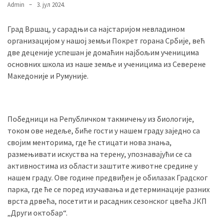
Admin
3. јул 2024.
Град Вршац, у сарадњи са најстаријом невладином
MOST
организацијом у нашој земљи Покрет горана Србије, већ
USED
CATEGORIES
две деценије успешан је домаћин најбољим ученицима
основних школа из наше земље и ученицима из Северене
Македоније и Румуније.
Вести
(901)
Вршац
Победници на Републичком такмичењу из биологије,
(872)
током ове недеље, биће гости у нашем граду заједно са
својим менторима, где ће стицати нова знања,
ГРАДОВИ
размењивати искуства на терену, упознавајући се са
(810)
активностима из области заштите животне средине у
Пландиште
нашем граду. Ове године предвиђен је обилазак Градског
(139)
парка, где ће се поред изучавања и детерминације разних
врста дрвећа, посетити и расадник сезонског цвећа ЈКП
„Други октобар“.
Uncategorized