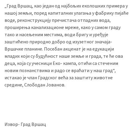
„Град Вршац, као један од најбољих еколошких примера у
нашој земљи, поред капиталних улагања у фабрику пијаће
воде, реконструкцију пречистача отпадних вода,
проширења канализационе мреже, како у самом граду
тако и насељеним местима, води бригу и уређује
заштићено природно добро од изузетног значаја-
Вршачке планине. Посебан акценат је на едукацији
младих који су будућност наше земље и града, те ће ова
деца, која су учесници Еко- кампа, отићи са стеченим
новим познанствима и радо се враћати у наш град“,
истакао је члан Градског већа за заштиту животне
средине, Слободан Јованов.
Извор- Град Вршац