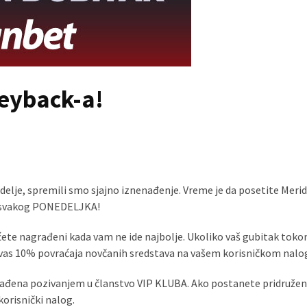
eyback-a!
elje, spremili smo sjajno iznenađenje. Vreme je da posetite Merid
a svakog PONEDELJKA!
bićete nagrađeni kada vam ne ide najbolje. Ukoliko vaš gubitak tok
 vas 10% povraćaja novčanih sredstava na vašem korisničkom nalo
građena pozivanjem u članstvo VIP KLUBA. Ako postanete pridruženi
orisnički nalog.