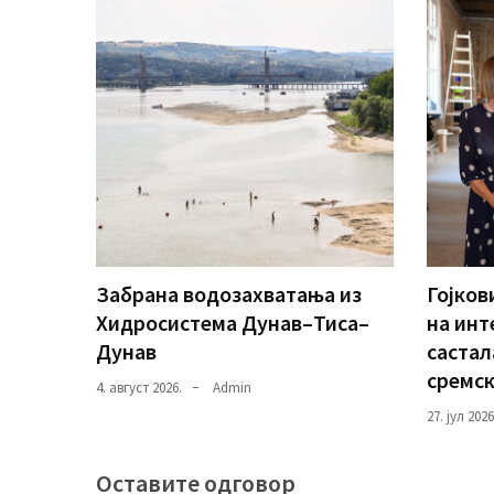
Забрана водозахватања из
Гојков
Хидросистема Дунав–Тиса–
на инт
Дунав
састал
сремск
4. август 2026.
Admin
27. јул 2026
Оставите одговор