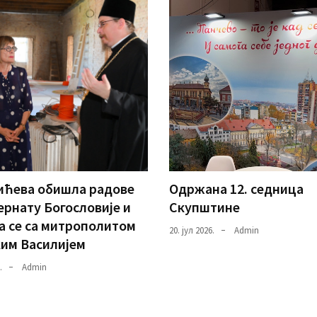
ићева обишла радове
Одржана 12. седница
ернату Богословије и
Скупштине
а се са митрополитом
20. јул 2026.
Admin
им Василијем
.
Admin