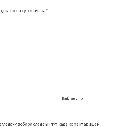
одна поља су означена
*
*
Веб место
регледачу веба за следећи пут када коментаришем.