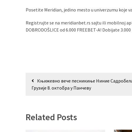
(493)
Posetite Meridian, jedino mesto u univerzumu koje 
Панчево
Registrujte se na meridianbet.rs sajtu ili mobilnoj ap
(479)
DOBRODOŠLICE od 6.000 FREEBET-A! Dobijate 3.000 bes
Чланци
(306)
Ковачица
(143)
Кретање
Blogs
Књижевно вече песникиње Ниние Садробел
чланка
(143)
Грузије 8. октобра у Панчеву
Бела
Црква
(140)
Related Posts