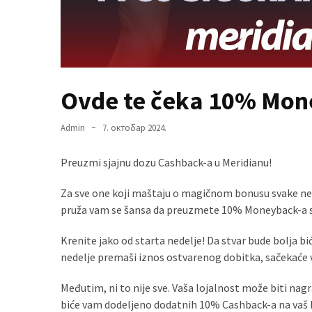
MOST
USED
CATEGORIES
Ovde te čeka 10% Mon
Вести
(901)
Admin
7. октобар 2024.
Вршац
Preuzmi sjajnu dozu Cashback-a u Meridianu!
(872)
Za sve one koji maštaju o magičnom bonusu svake ned
ГРАДОВИ
pruža vam se šansa da preuzmete 10% Moneyback-
(810)
Пландиште
Krenite jako od starta nedelje! Da stvar bude bolja 
(139)
nedelje premaši iznos ostvarenog dobitka, sačekaće
Međutim, ni to nije sve. Vaša lojalnost može biti na
biće vam dodeljeno dodatnih 10% Cashback-a na vaš k
Uncategorized