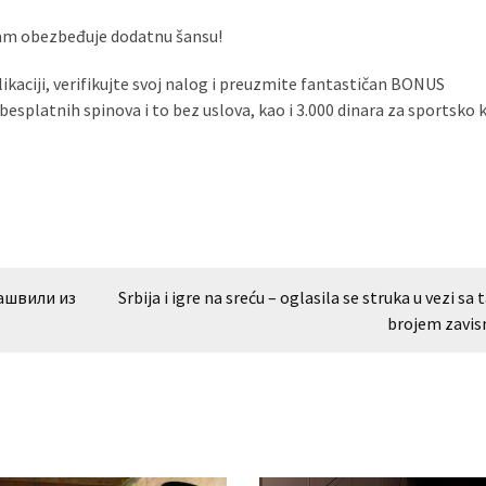
vam obezbeđuje dodatnu šansu!
likaciji, verifikujte svoj nalog i preuzmite fantastičan BONUS
platnih spinova i to bez uslova, kao i 3.000 dinara za sportsko 
ашвили из
Srbija i igre na sreću – oglasila se struka u vezi sa
brojem zavis