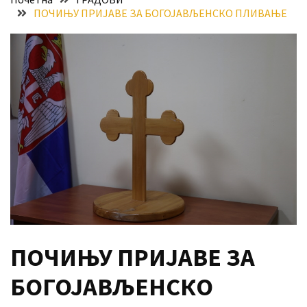
ПОЧИЊУ ПРИЈАВЕ ЗА БОГОЈАВЉЕНСКО ПЛИВАЊЕ
Хидросистема
Дунав–
Тиса–
Дунав
Пријава
за
ваучере
Расписан
конкурс
за
стицање
права
коришћења
ПОЧИЊУ ПРИЈАВЕ ЗА
знака
„Најбоље
БОГОЈАВЉЕНСКО
из
Војводине“