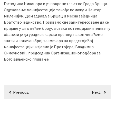
Господина Никанора и уз покровитељство Града Вршца.
(493)
Одржавање манифестације такође помажу и Центар
Миленијум, Дом здравља Вршац и Месна заједница
Панчево
Братство јединство. Позивамо све заинтересоване да се
(479)
пријаве у што већем броју, а сваки потенцијални пливач у
Чланци
обавези је да уради лекарски преглед након чега ћемо
(306)
знати и коначан број такмичара на предстојећој
манифестацији“ изјавио је Протојереј Владимир
Ковачица
Симеуновић, председник Организационог одбора за
(143)
Богојављенско пливање.
Blogs
(143)
Бела
Кретање
Previous:
Next:
Црква
чланка
(140)