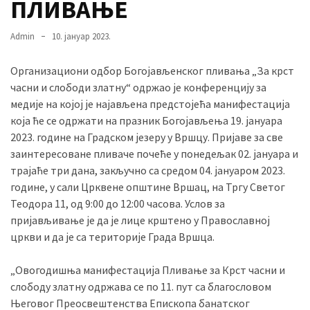
ПЛИВАЊЕ
Admin
10. јануар 2023.
MOST
USED
Организациони одбор Богојављенског пливања „За крст
CATEGORIES
часни и слободи златну“ одржао је конференцију за
медије на којој је најављена предстојећа манифестација
Вести
која ће се одржати на празник Богојављења 19. јануара
(901)
2023. године на Градском језеру у Вршцу. Пријаве за све
заинтересоване пливаче почеће у понедељак 02. јануара и
Вршац
трајаће три дана, закључно са средом 04. јануаром 2023.
(872)
године, у сали Црквене општине Вршац, на Тргу Светог
Теодора 11, од 9:00 до 12:00 часова. Услов за
ГРАДОВИ
пријављивање је да је лице крштено у Православној
(810)
цркви и да је са територије Града Вршца.
Пландиште
(139)
„Овогодишња манифестација Пливање за Крст часни и
слободу златну одржава се по 11. пут са благословом
Његовог Преосвештенства Епископа банатског
Uncategorized