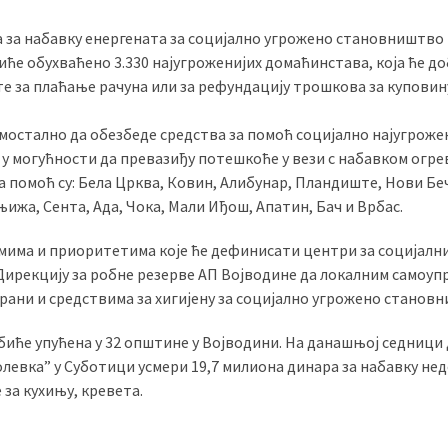
а за набавку енергената за социјално угрожено становништво
ће обухваћено 3.330 најугроженијих домаћинстава, која ће д
сте за плаћање рачуна или за рефундацију трошкова за куповин
амостално да обезбеде средства за помоћ социјално најугроже
у у могућности да превазиђу потешкоће у вези с набавком огре
а помоћ су: Бела Црква, Ковин, Алибунар, Пландиште, Нови Беч
жа, Сента, Ада, Чока, Мали Иђош, Апатин, Бач и Врбас.
мима и приоритетима које ће дефинисати центри за социјални
 Дирекцију за робне резерве АП Војводине да локалним самоуп
храни и средствима за хигијену за социјално угрожено станов
биће упућена у 32 општине у Војводини. На данашњој седници
Колевка” у Суботици усмери 19,7 милиона динара за набавку не
за кухињу, кревета.