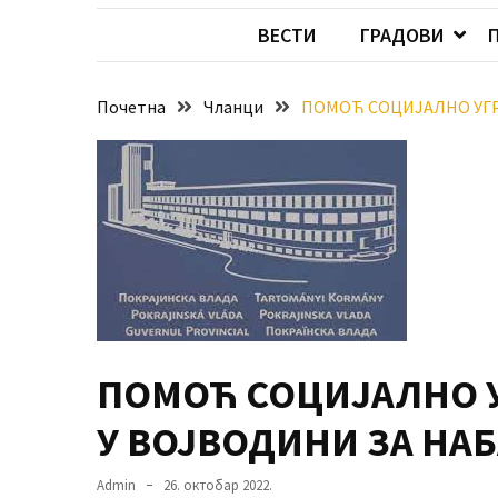
Хидросистема
ВЕСТИ
ГРАДОВИ
Дунав–
Тиса–
Дунав
Почетна
Чланци
ПОМОЋ СОЦИЈАЛНО УГР
Пријава
за
ваучере
Расписан
конкурс
за
стицање
права
ПОМОЋ СОЦИЈАЛНО 
коришћења
знака
У ВОЈВОДИНИ ЗА НА
„Најбоље
из
Admin
26. октобар 2022.
Војводине“