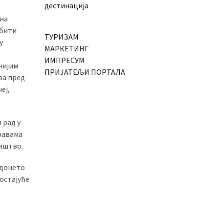
дестинација
 на
обити
ТУРИЗАМ
у
МАРКЕТИНГ
ИМПРЕСУМ
нијим
ПРИЈАТЕЉИ ПОРТАЛА
ва пред
еј,
 рад у
равама
ништво.
 донето
достајуће