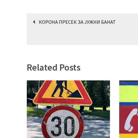
(493)
Кретање
Панчево
КОРОНА ПРЕСЕК ЗА ЈУЖНИ БАНАТ
(479)
чланка
Чланци
(306)
Ковачица
Related Posts
(143)
Blogs
(143)
Бела
Црква
(140)