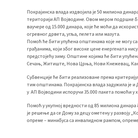
Покрајинска влада издвојила је 50 милиона динар
територији АП Војводине. Овом мером подршке би
MOST
ваучере од 15.000 динара, које ће моћи да искори
USED
CATEGORIES
огревног дрвета, угља, пелета или мазута.
Помоћ ће бити упућена општинама које не могу с
Вести
грађанима, који због високе цене енергената нис
(901)
предстојећу зиму. Општине којима ће бити упућен
Сечањ, Житиште, Нова Црња, Нови Кнежевац, Кањи
Вршац
Субвенције ће бити реализоване према критерију
(872)
тим општинама. Покрајинска влада задужила је и
ГРАДОВИ
у АП Војводини испоручи 35.000 пакета помоћи у 
(810)
Помоћ у укупној вредности од 85 милиона динара 
Пландиште
је решење да се Дому за децу ометену у развоју „
(139)
опреме – минибуса са инвалидном рампом, опреме 
Uncategorized