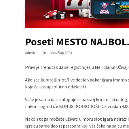
MOST
USED
CATEGORIES
Poseti MESTO NAJBOL
Вести
(901)
Admin
20. новембар 2023.
Вршац
Pravi je trenutak da se registruješ u Meridianu! Uživa
(872)
Ako ste ljubitelji slot/live dealer/poker igara imam
ГРАДОВИ
koja će vas apsolutno oduševiti.
(810)
Пландиште
Vaše je samo da se ulogujete na svoj korisnički nal
(139)
nakon toga stiže BONUS DOBRODOŠLICE vredan 4.000 D
Nakon toga možete uživati u moru slot igara najrazliči
igre su samo deo repertoara koji vas čeka na sajtu me
Uncategorized