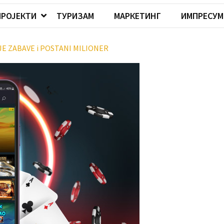
ПРОЈЕКТИ
ТУРИЗАМ
МАРКЕТИНГ
ИМПРЕСУМ
E ZABAVE i POSTANI MILIONER