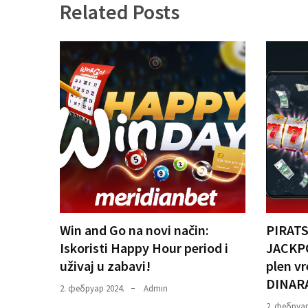
Related Posts
Win and Go na novi način:
PIRAT
Iskoristi Happy Hour period i
JACKPO
uživaj u zabavi!
plen v
DINAR
2. фебруар 2024.
Admin
2. фебруар