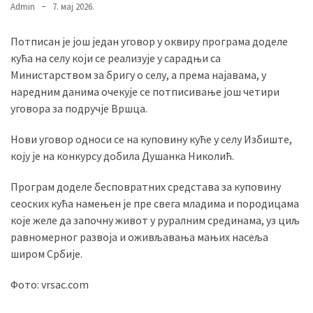
Admin
7. мај 2026.
Потписан је још један уговор у оквиру програма доделе
MOST
кућа на селу који се реализује у сарадњи са
USED
CATEGORIES
Министарством за бригу о селу, а према најавама, у
наредним данима очекује се потписивање још четири
уговора за подручје Вршца.
Вести
(901)
Нови уговор односи се на куповину куће у селу Избиште,
коју је на конкурсу добила Душанка Николић.
Вршац
(872)
Програм доделе бесповратних средстава за куповину
сеоских кућа намењен је пре свега младима и породицама
ГРАДОВИ
које желе да започну живот у руралним срединама, уз циљ
(810)
равномерног развоја и оживљавања мањих насеља
Пландиште
широм Србије.
(139)
Фото: vrsac.com
Uncategorized