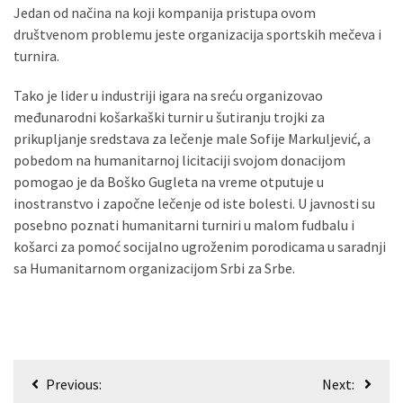
Jedan od načina na koji kompanija pristupa ovom
društvenom problemu jeste organizacija sportskih mečeva i
turnira.
Tako je lider u industriji igara na sreću organizovao
međunarodni košarkaški turnir u šutiranju trojki za
prikupljanje sredstava za lečenje male Sofije Markuljević, a
pobedom na humanitarnoj licitaciji svojom donacijom
pomogao je da Boško Gugleta na vreme otputuje u
inostranstvo i započne lečenje od iste bolesti. U javnosti su
posebno poznati humanitarni turniri u malom fudbalu i
košarci za pomoć socijalno ugroženim porodicama u saradnji
sa Humanitarnom organizacijom Srbi za Srbe.
Кретање
Previous:
Next: