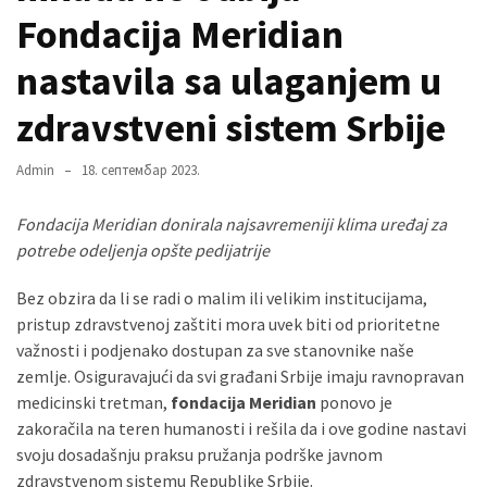
Fondacija Meridian
nastavila sa ulaganjem u
MOST
USED
zdravstveni sistem Srbije
CATEGORIES
Вести
Admin
18. септембар 2023.
(901)
Fondacija Meridian donirala najsavremeniji klima uređaj za
Вршац
potrebe odeljenja opšte pedijatrije
(872)
Bez obzira da li se radi o malim ili velikim institucijama,
ГРАДОВИ
pristup zdravstvenoj zaštiti mora uvek biti od prioritetne
(810)
važnosti i podjenako dostupan za sve stanovnike naše
Пландиште
zemlje. Osiguravajući da svi građani Srbije imaju ravnopravan
(139)
medicinski tretman,
fondacija Meridian
ponovo je
zakoračila na teren humanosti i rešila da i ove godine nastavi
svoju dosadašnju praksu pružanja podrške javnom
Uncategorized
zdravstvenom sistemu Republike Srbije.