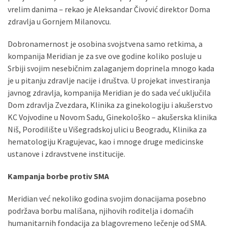
vrelim danima – rekao je Aleksandar Čivović direktor Doma
zdravlja u Gornjem Milanovcu.
Dobronamernost je osobina svojstvena samo retkima, a
kompanija Meridian je za sve ove godine koliko posluje u
Srbiji svojim nesebičnim zalaganjem doprinela mnogo kada
je u pitanju zdravlje nacije i društva. U projekat investiranja
javnog zdravlja, kompanija Meridian je do sada već uključila
Dom zdravlja Zvezdara, Klinika za ginekologiju i akušerstvo
KC Vojvodine u Novom Sadu, Ginekološko – akušerska klinika
Niš, Porodilište u Višegradskoj ulici u Beogradu, Klinika za
hematologiju Kragujevac, kao i mnoge druge medicinske
ustanove i zdravstvene institucije.
Kampanja borbe protiv SMA
Meridian već nekoliko godina svojim donacijama posebno
podržava borbu mališana, njihovih roditelja i domaćih
humanitarnih fondacija za blagovremeno lečenje od SMA.