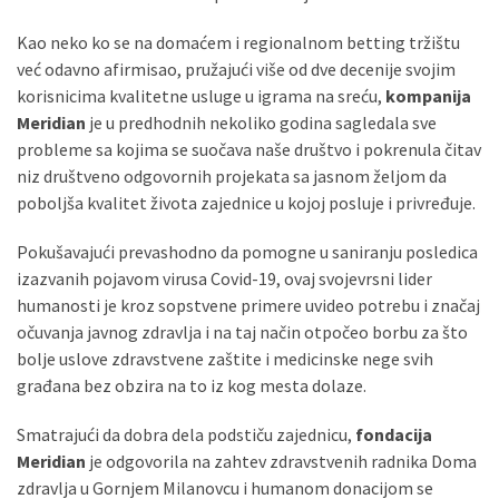
(493)
Kao neko ko se na domaćem i regionalnom betting tržištu
već odavno afirmisao, pružajući više od dve decenije svojim
Панчево
korisnicima kvalitetne usluge u igrama na sreću,
kompanija
(479)
Meridian
je u predhodnih nekoliko godina sagledala sve
Чланци
probleme sa kojima se suočava naše društvo i pokrenula čitav
(306)
niz društveno odgovornih projekata sa jasnom željom da
poboljša kvalitet života zajednice u kojoj posluje i privređuje.
Ковачица
(143)
Pokušavajući prevashodno da pomogne u saniranju posledica
izazvanih pojavom virusa Covid-19, ovaj svojevrsni lider
Blogs
humanosti je kroz sopstvene primere uvideo potrebu i značaj
(143)
očuvanja javnog zdravlja i na taj način otpočeo borbu za što
bolje uslove zdravstvene zaštite i medicinske nege svih
Бела
građana bez obzira na to iz kog mesta dolaze.
Црква
(140)
Smatrajući da dobra dela podstiču zajednicu,
fondacija
Meridian
je odgovorila na zahtev zdravstvenih radnika Doma
zdravlja u Gornjem Milanovcu i humanom donacijom se