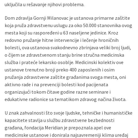
uključila u rešavanje njihovi problema.
Dom zdravlja Gornji Milanovac je ustanova primarne zaštite
koja pruža zdravstvenu uslugu za oko 50.000 stanovnika ovog
mesta koji su raspoređeni u 63 naseljene jedinice. Kroz
redovno pružanje hitne intervencije i lečenje hroničnih
bolesti, ova ustanova svakodnevno zbrinjava veliki broj ljudi,
o čijem se zdravstvenom stanju brine stručna medicinska
služba i prateće lekarsko osoblje. Medicinski kolektiv ove
ustanove trenutno broji preko 400 zaposlenih i osim
pružanja zdravstvene zaštite građanima svoga mesta, oni
aktivno rade i na prevenciji bolesti kod pacijenata
organizujući tokom čitave godine razne seminare i
edukativne radionice sa tematikom zdravog načina života.
U znak zahvalnosti što svoje ljudske, tehničke i humanističke
kapacitete stavlja u službu zdravstvene bezbednosti
građana, fondacija Meridian je prepoznala apel ove
medicinske ustanove i donirala najsavremeniji klima uređaj