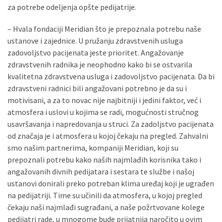
za potrebe odeljenja opšte pedijatrije.
– Hvala fondaciji Meridian što je prepoznala potrebu naše
ustanove i zajednice. U pružanju zdravstvenih usluga
zadovoljstvo pacijenata jeste prioritet. Angažovanje
zdravstvenih radnika je neophodno kako bi se ostvarila
kvalitetna zdravstvena usluga i zadovoljstvo pacijenata. Da bi
zdravstveni radnici bili angažovani potrebno je da su i
motivisani, a za to novac nije najbitniji i jedini faktor, već i
atmosfera i uslovi u kojima se radi, mogućnosti stručnog
usavršavanja i napredovanja u struci. Za zadoljstvo pacijenata
od značaja je i atmosfera u kojoj čekaju na pregled. Zahvalni
smo našim partnerima, kompaniji Meridian, koji su
prepoznali potrebu kako naših najmlađih korisnika tako i
angažovanih divnih pedijatara i sestara te službe i našoj
ustanovi donirali preko potreban klima uređaj koji je ugrađen
na pedijatriji. Time su učinili da atmosfera, u kojoj pregled
čekaju naši najmlađi sugrađani, a naše požrtvovane kolege
pedijatri rade, u mnogome bude prijatnija naročito u ovim