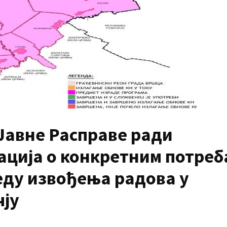
Јавне Расправе ради
ција о конкретним потреб
еду извођења радова у
ју