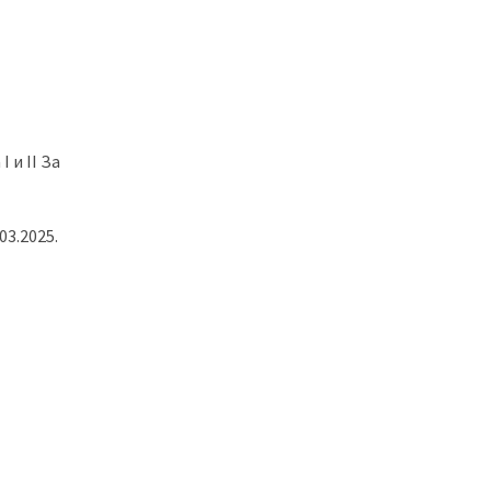
 и II За
03.2025.