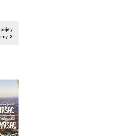
рије у
еву