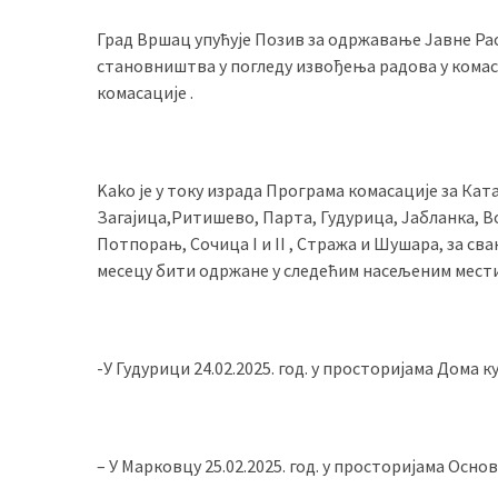
(493)
Град Вршац упућује Позив за одржавање Јавне Р
становништва у погледу извођења радова у кома
Панчево
комасације .
(479)
Чланци
(306)
Kako je у току израда Програма комасације за Кат
Загајица,Ритишево, Парта, Гудурица, Јабланка, 
Ковачица
Потпорањ, Сочица I и II , Стража и Шушара, за св
(143)
месецу бити одржане у следећим насељеним мест
Blogs
(143)
-У Гудурици 24.02.2025. год. у просторијама Дома к
Бела
Црква
(140)
– У Марковцу 25.02.2025. год. у просторијама Осно