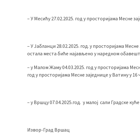
– У Месићу 27.02.2025. год у просторијама Месне за
– У Јабланци 28.02.2025. год. у просторијама Месне 
остала места биће најављено у наредном обавешт
– у Малом Жаму 04.03.2025. год у просторијама Месн
год у просторијама Месне заједнице у Ватину у 16 ч
– у Вршцу 07.04.2025.год. у малој сали Градске кућ
Извор-Град Вршац