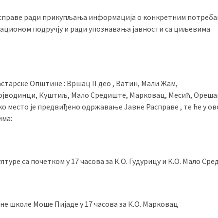
асправе ради прикупљања информација о конкретним потреба
сационом подручју и ради упознавања јавности са циљевима
астарске Општине : Вршац II део , Ватин, Мали Жам,
Војводинци, Куштиљ, Мало Средиште, Марковац, Месић, Орешац
ако место је предвиђено одржавање Јавне Расправе , те ће у о
има:
ултуре са почетком у 17 часова за К.О. Гудурицу и К.О. Мало Ср
вне школе Моше Пијаде у 17 часова за К.О. Марковац