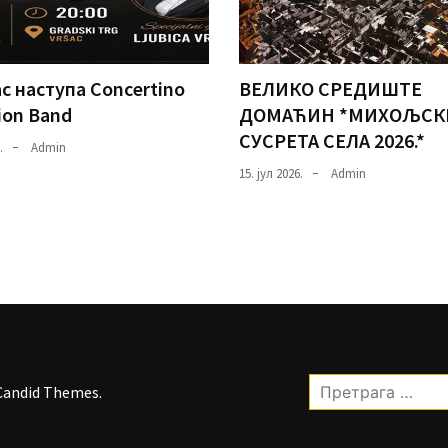
с наступа Concertino
ВЕЛИКО СРЕДИШТЕ
ion Band
ДОМАЋИН *МИХОЉСК
СУСРЕТА СЕЛА 2026.*
.
Admin
15. јул 2026.
Admin
Претрага
Candid Themes
.
за: