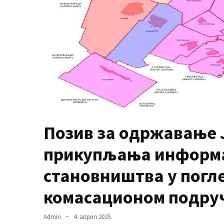
MOST
USED
CATEGORIES
Вести
(901)
Вршац
(872)
Позив за одржавање 
ГРАДОВИ
прикупљања информа
(810)
становништва у погл
Пландиште
(139)
комасационом подруч
Admin
4. април 2025.
Uncategorized