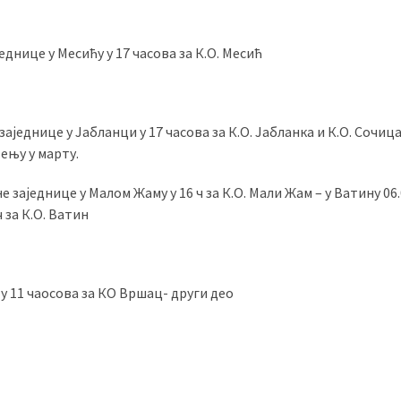
једнице у Месићу у 17 часова за К.О. Месић
заједнице у Јабланци у 17 часова за К.О. Јабланка и К.О. Сочица I
ењу у марту.
е заједнице у Малом Жаму у 16 ч за К.О. Мали Жам – у Ватину 06.
 за К.О. Ватин
е у 11 чаосова за КО Вршац- други део