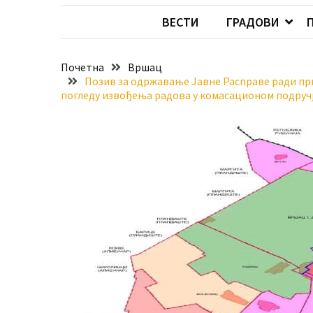
Хидросистема
ВЕСТИ
ГРАДОВИ
Дунав–
Тиса–
Дунав
Почетна
Вршац
Позив за одржавање Јавне Расправе ради п
погледу извођења радова у комасационом подруч
Пријава
за
ваучере
Расписан
конкурс
за
стицање
права
коришћења
знака
„Најбоље
из
Војводине“