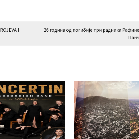
ROJEVA I
26 година од погибије три радника Рафине
Панч