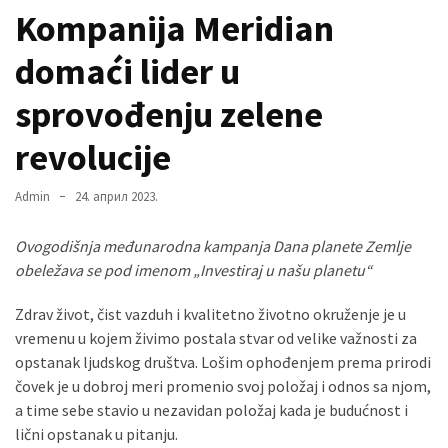
Kompanija Meridian
domaći lider u
MOST
USED
sprovođenju zelene
CATEGORIES
revolucije
Вести
(901)
Admin
24. април 2023.
Вршац
Ovogodišnja međunarodna kampanja Dana planete Zemlje
(872)
obeležava se pod imenom „Investiraj u našu planetu“
ГРАДОВИ
Zdrav život, čist vazduh i kvalitetno životno okruženje je u
(810)
vremenu u kojem živimo postala stvar od velike važnosti za
Пландиште
opstanak ljudskog društva. Lošim ophođenjem prema prirodi
(139)
čovek je u dobroj meri promenio svoj položaj i odnos sa njom,
a time sebe stavio u nezavidan položaj kada je budućnost i
lični opstanak u pitanju.
Uncategorized