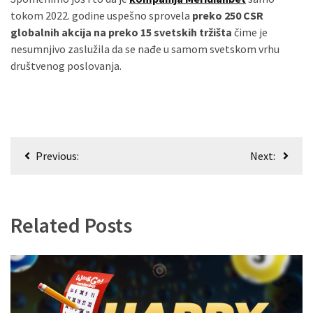
tokom 2022. godine uspešno sprovela
preko 250 CSR
globalnih akcija na preko 15 svetskih tržišta
čime je
nesumnjivo zaslužila da se nađe u samom svetskom vrhu
društvenog poslovanja.
Кретање
Previous:
Next:
чланка
Related Posts