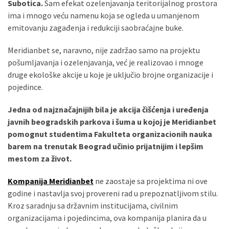
Subotica.
Sam efekat ozelenjavanja teritorijalnog prostora
ima i mnogo veću namenu koja se ogleda u umanjenom
emitovanju zagađenja i redukciji saobraćajne buke.
Meridianbet se, naravno, nije zadržao samo na projektu
pošumljavanja i ozelenjavanja, već je realizovao i mnoge
druge ekološke akcije u koje je uključio brojne organizacije i
pojedince.
Jedna od najznačajnijih bila je akcija čišćenja i uređenja
javnih beogradskih parkova i šuma u kojoj je Meridianbet
pomognut studentima Fakulteta organizacionih nauka
barem na trenutak Beograd učinio prijatnijim i lepšim
mestom za život.
Kompanija Meridianbet
ne zaostaje sa projektima ni ove
godine i nastavlja svoj provereni rad u prepoznatljivom stilu.
Kroz saradnju sa državnim institucijama, civilnim
organizacijama i pojedincima, ova kompanija planira da u