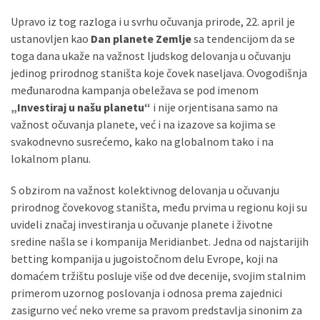
(493)
Upravo iz tog razloga i u svrhu očuvanja prirode, 22. april je
ustanovljen kao
Dan planete Zemlje
sa tendencijom da se
Панчево
toga dana ukaže na važnost ljudskog delovanja u očuvanju
(479)
jedinog prirodnog staništa koje čovek naseljava. Ovogodišnja
međunarodna kampanja obeležava se pod imenom
Чланци
„Investiraj u našu planetu“
i nije orjentisana samo na
(306)
važnost očuvanja planete, već i na izazove sa kojima se
svakodnevno susrećemo, kako na globalnom tako i na
Ковачица
lokalnom planu.
(143)
S obzirom na važnost kolektivnog delovanja u očuvanju
Blogs
prirodnog čovekovog staništa, među prvima u regionu koji su
(143)
uvideli značaj investiranja u očuvanje planete i životne
sredine našla se i kompanija Meridianbet. Jedna od najstarijih
Бела
betting kompanija u jugoistočnom delu Evrope, koji na
Црква
domaćem tržištu posluje više od dve decenije, svojim stalnim
(140)
primerom uzornog poslovanja i odnosa prema zajednici
zasigurno već neko vreme sa pravom predstavlja sinonim za