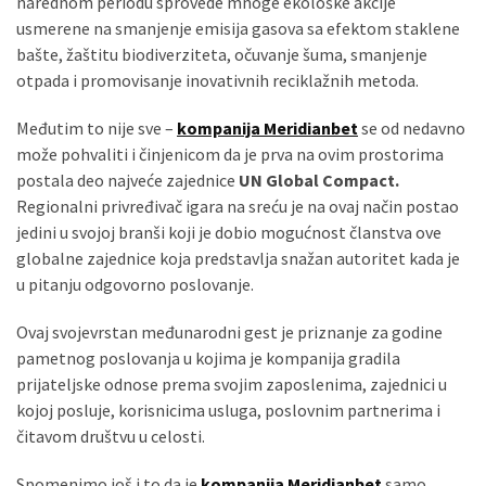
narednom periodu sprovede mnoge ekološke akcije
usmerene na smanjenje emisija gasova sa efektom staklene
bašte, žaštitu biodiverziteta, očuvanje šuma, smanjenje
otpada i promovisanje inovativnih reciklažnih metoda.
Međutim to nije sve –
kompanija Meridianbet
se od nedavno
može pohvaliti i činjenicom da je prva na ovim prostorima
postala deo najveće zajednice
UN Global Compact.
Regionalni privređivač igara na sreću je na ovaj način postao
jedini u svojoj branši koji je dobio mogućnost članstva ove
globalne zajednice koja predstavlja snažan autoritet kada je
u pitanju odgovorno poslovanje.
Ovaj svojevrstan međunarodni gest je priznanje za godine
pametnog poslovanja u kojima je kompanija gradila
prijateljske odnose prema svojim zaposlenima, zajednici u
kojoj posluje, korisnicima usluga, poslovnim partnerima i
čitavom društvu u celosti.
Spomenimo još i to da je
kompanija Meridianbet
samo