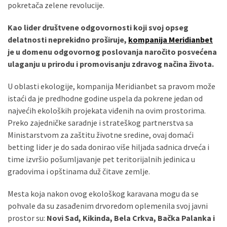
pokretača zelene revolucije.
Kao lider društvene odgovornosti koji svoj opseg
delatnosti neprekidno proširuje,
kompanija Meridianbet
je u domenu odgovornog poslovanja naročito posvećena
ulaganju u prirodu i promovisanju zdravog načina života.
U oblasti ekologije, kompanija Meridianbet sa pravom može
istaći da je predhodne godine uspela da pokrene jedan od
najvećih ekoloških projekata viđenih na ovim prostorima.
Preko zajedničke saradnje i strateškog partnerstva sa
Ministarstvom za zaštitu životne sredine, ovaj domaći
betting lider je do sada donirao više hiljada sadnica drveća i
time izvršio pošumljavanje pet teritorijalnih jedinica u
gradovima i opštinama duž čitave zemlje.
Mesta koja nakon ovog ekološkog karavana mogu da se
pohvale da su zasađenim drvoredom oplemenila svoj javni
prostor su:
Novi Sad, Kikinda, Bela Crkva, Bačka Palanka i