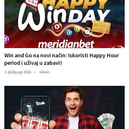
Win and Go na novi način: Iskoristi Happy Hour
period i uživaj u zabavi!
2. фебруар 2024.
Admin