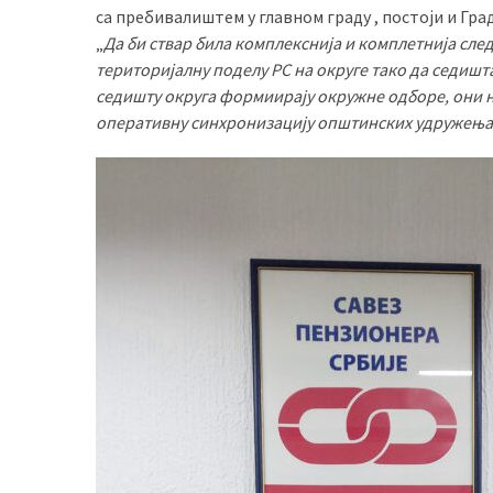
са пребивалиштем у главном граду , постоји и Гра
„
Да би ствар била комплекснија и комплетнија сле
територијалну поделу РС на округе тако да седишта
седишту округа формиирају окружне одборе, они не
оперативну синхронизацију општинских удружења 