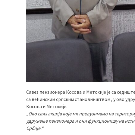
Савез пензионера Косова и Метохије је са седишт
са већинским српским становништвом , у ово удру
Косова и Метохије.
„
Око свих акција које ми предузимамо на територ
удружење пензионера и они функционишу на исти 
Србије.“