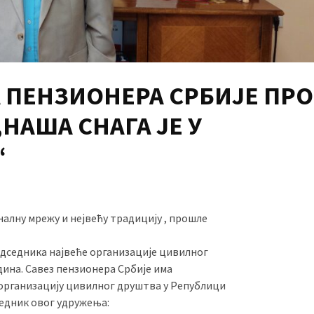
 ПЕНЗИОНЕРА СРБИЈЕ ПРО
„НАША СНАГА ЈЕ У
“
алну мрежу и нејвећу традицију , прошле
едседника највеће организације цивилног
дина. Савез пензионера Србије има
 организацију цивилног друштва у Републици
седник овог удружења: