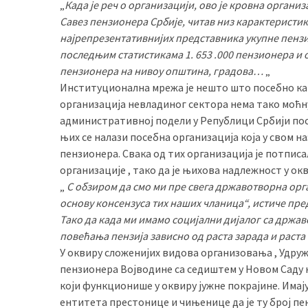
„
Када је реч о организацији, ово је кровна организ
(493)
Савез пензионера Србије, читав низ карактеристика
најрепрезентативнијих представника укупне пензи
Панчево
последњим статистикама 1. 653 .000 пензионера и 
(479)
пензионера на нивоу општина, градова…
„
Институционална мрежа је нешто што посебно кар
Чланци
организација невладиног сектора нема тако моћн
(306)
административној подели у Републици Србији посто
њих се налази посебна организација која у свом 
Ковачица
пензионера. Свака од тих организација је потписа
(143)
организације , тако да је њихова надлежност у окв
Blogs
„
С обзиром да смо ми пре свега државотворна орг
(143)
основу консензуса тих наших чланица“, истиче пре
Тако да када ми имамо социјални дијалог са држа
Бела
повећања пензија зависно од раста зарада и раста
Црква
У оквиру сложенијих видова организовања , Удру
(140)
пензионера Војводине са седиштем у Новом Саду 
који функционише у оквиру јужне покрајине. Имају
ентитета престонице и чињенице да је ту број пе