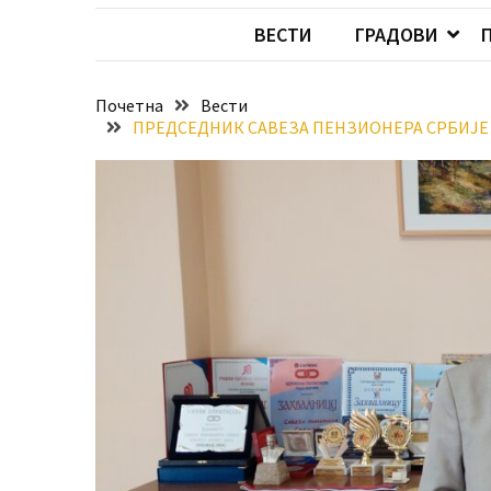
Хидросистема
ВЕСТИ
ГРАДОВИ
Дунав–
Тиса–
Дунав
Почетна
Вести
ПРЕДСЕДНИК САВЕЗА ПЕНЗИОНЕРА СРБИЈЕ 
Пријава
за
ваучере
Расписан
конкурс
за
стицање
права
коришћења
знака
„Најбоље
из
Војводине“