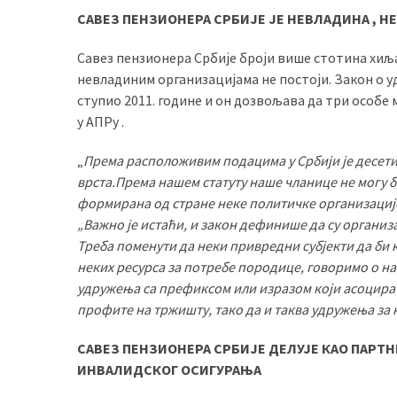
САВЕЗ ПЕНЗИОНЕРА СРБИЈЕ ЈЕ НЕВЛАДИНА , 
Савез пензионера Србије броји више стотина хиља
невладиним организацијама не постоји. Закон о уд
ступио 2011. године и он дозвољава да три особе
у АПРу .
„
Према расположивим подацима у Србији је десет
врста.Према нашем статуту наше чланице не могу 
формирана од стране неке политичке организациј
„Важно је истаћи, и закон дефинише да су организ
Треба поменути да неки привредни субјекти да би
неких ресурса за потребе породице, говоримо о н
удружења са префиксом или изразом који асоцира 
профите на тржишту, тако да и таква удружења за 
САВЕЗ ПЕНЗИОНЕРА СРБИЈЕ ДЕЛУЈЕ КАО ПАРТ
ИНВАЛИДСКОГ ОСИГУРАЊА