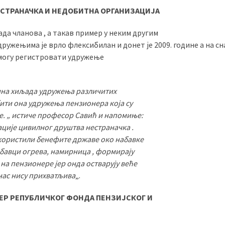
НЕСТРАНАЧКА И НЕДОБИТНА ОРГАНИЗАЦИЈА
да чланова , а такав пример у неким другим
ружењима је врло флексибилан и донет је 2009. године а на сн
 могу регистровати удружење
ина хиљада удружења различитих
бити она удружења пензионера која су
е. „ истиче професор Савић и напомиње:
ације цивилног друштва нестраначка .
 користили бенефите државе око набавке
абавци огрева, намирница , формирају
на пензионере јер онда остварују веће
нас нису прихватљива
„.
НЕР РЕПУБЛИЧКОГ ФОНДА ПЕНЗИЈСКОГ И