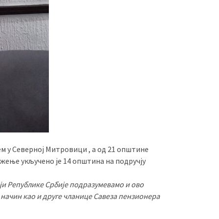
ем у Северној Митровици , а од 21 општине
жење укључено је 14 општина на подручју
ији Републике Србије подразумевамо и ово
начин као и друге чланице Савеза пензионера