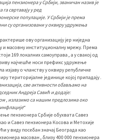
ација пензионера у Србији, званичан назив је
 га свртавају у ред
онерске популације. У Србији је према
они су организовани у оквиру удружења
актерише ову организацију јер ниједна
у и масовну институционалну мрежу. Према
ји 169 локалних самоуправа , а у свакој од
називу најчешће носи префикс удружење
ла изјаву о чланству у оквиру републичке
иру територијалне јединице којој припадају .
анизација, све активности обављамо на
дседник Андреја Савић и додаје:
вом , излазимо са нашим предлозима око
 инфлације
“
жење пензионера Србије обухвата Савез
као и Савез пензионера Косова и Метохије
ћи у виду посебан значај Београда као
нзионера масован , близу 400 000 пензионера