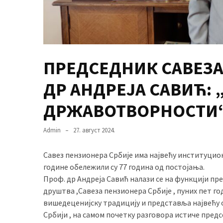
MOST
USED
CATEGORIES
ПРЕДСЕДНИК САВЕЗА
Вести
ДР АНДРЕЈА САВИЋ: 
(901)
ДРЖАВОТВОРНОСТИ
Вршац
(872)
Admin
27. август 2024.
ГРАДОВИ
Савез пензионера Србије има највећу институцион
(810)
године обележили су 77 година од постојања.
Пландиште
Проф. др Андреја Савић налази се на функцији пр
(139)
друштва ,Савеза пензионера Србије , пуних пет го
вишедеценијску традицију и представља највећу
Србији , на самом почетку разговора истиче пред
Uncategorized