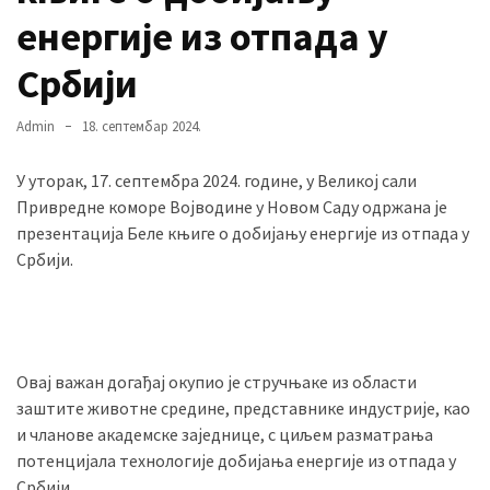
енергије из отпада у
Србији
MOST
USED
CATEGORIES
Admin
18. септембар 2024.
Вести
У уторак, 17. септембра 2024. године, у Великој сали
(901)
Привредне коморе Војводине у Новом Саду одржана је
презентација Беле књиге о добијању енергије из отпада у
Вршац
Србији.
(872)
ГРАДОВИ
(810)
Пландиште
Овај важан догађај окупио је стручњаке из области
(139)
заштите животне средине, представнике индустрије, као
и чланове академске заједнице, с циљем разматрања
потенцијала технологије добијања енергије из отпада у
Uncategorized
Србији.