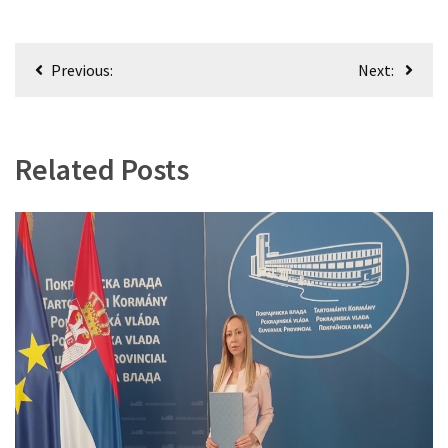
Кретање
Previous:
Next:
чланка
Related Posts