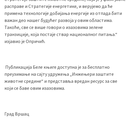
расправе и Стратегије енергетике, и верујемо да ће
примена технологије добијања енергије из отпада бити
важан део нашег будућег развоја у овим областима.
Такоће, све се више говори о изазовима зелене
транзиције, која постаје ствар националног питања.“
изјавио је Опричић.
Публикација Беле књиге доступна је за бесплатно
преузимање на сајту удружења „Инжењери заштите
животне средине“ и представља вредан ресурс за све
који се баве овим изазовима.
Град Вршац