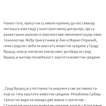
Након тога, присутни су имали прилику да постављају
питања и учествују у конструктивној дискусији, где су
разматрани изазови и перспективе имплементације ових
технологија. Међу присутнима је био и Марио Опричић,
члан градског већа за заштиту животне средине у Граду
Вршцу, који је нагласио значај овог догађаја за град
Вршац и његову посвећеност заштити животне средине.
„Град Вршац је у потпуности укључен у све активности
које се тичу заштите животне средине. Република Србија
тренутно ради на изради две важне стратегије –
Стратегије заштите животне средине, која је у фази јавне