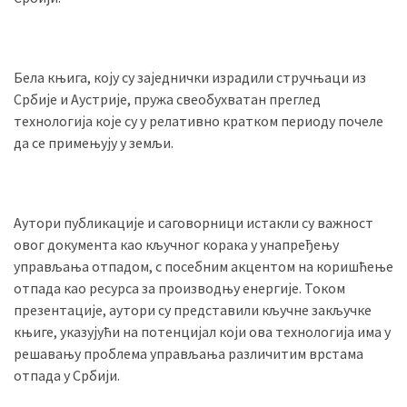
(493)
Панчево
Бела књига, коју су заједнички израдили стручњаци из
(479)
Србије и Аустрије, пружа свеобухватан преглед
Чланци
технологија које су у релативно кратком периоду почеле
(306)
да се примењују у земљи.
Ковачица
(143)
Аутори публикације и саговорници истакли су важност
овог документа као кључног корака у унапређењу
Blogs
управљања отпадом, с посебним акцентом на коришћење
(143)
отпада као ресурса за производњу енергије. Током
Бела
презентације, аутори су представили кључне закључке
Црква
књиге, указујући на потенцијал који ова технологија има у
(140)
решавању проблема управљања различитим врстама
отпада у Србији.